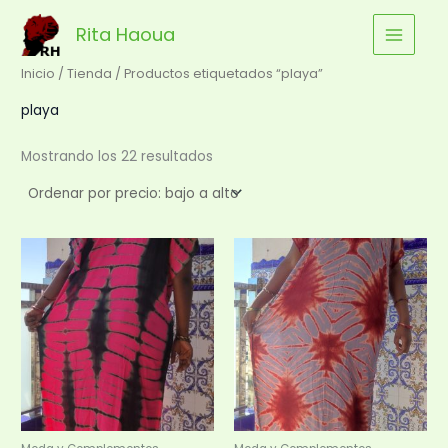
Ordenado
Ir
por
precio:
Rita Haoua
al
bajo
a
contenido
alto
Inicio
/
Tienda
/ Productos etiquetados “playa”
playa
Mostrando los 22 resultados