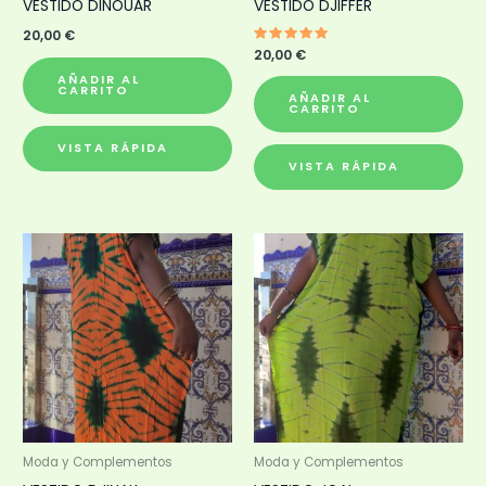
VESTIDO DINOUAR
VESTIDO DJIFFER
20,00
€
Valorado
20,00
€
con
5.00
AÑADIR AL
de 5
CARRITO
AÑADIR AL
CARRITO
VISTA RÁPIDA
VISTA RÁPIDA
Moda y Complementos
Moda y Complementos