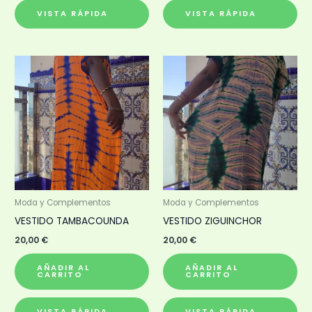
VISTA RÁPIDA
VISTA RÁPIDA
Moda y Complementos
Moda y Complementos
VESTIDO TAMBACOUNDA
VESTIDO ZIGUINCHOR
20,00
€
20,00
€
AÑADIR AL
AÑADIR AL
CARRITO
CARRITO
VISTA RÁPIDA
VISTA RÁPIDA