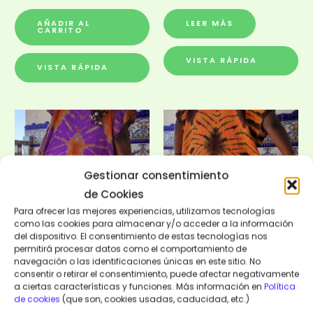
AÑADIR AL
LEER MÁS
CARRITO
VISTA RÁPIDA
VISTA RÁPIDA
Gestionar consentimiento
de Cookies
Para ofrecer las mejores experiencias, utilizamos tecnologías
como las cookies para almacenar y/o acceder a la información
del dispositivo. El consentimiento de estas tecnologías nos
permitirá procesar datos como el comportamiento de
Moda y Complementos
Moda y Complementos
navegación o las identificaciones únicas en este sitio. No
consentir o retirar el consentimiento, puede afectar negativamente
VESTIDO NIANING
VESTIDO NIODIOR
a ciertas características y funciones. Más información en
Política
20,00
€
20,00
€
de cookies
(que son, cookies usadas, caducidad, etc.)