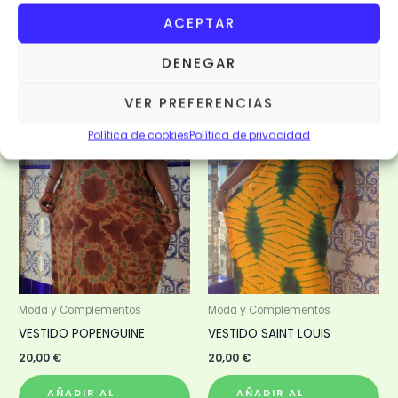
AÑADIR AL
AÑADIR AL
ACEPTAR
CARRITO
CARRITO
DENEGAR
VISTA RÁPIDA
VISTA RÁPIDA
VER PREFERENCIAS
Política de cookies
Política de privacidad
Moda y Complementos
Moda y Complementos
VESTIDO POPENGUINE
VESTIDO SAINT LOUIS
20,00
€
20,00
€
AÑADIR AL
AÑADIR AL