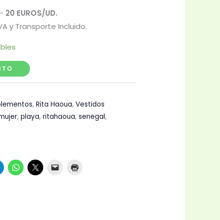
–
20 EUROS/UD.
VA y Transporte Incluido.
ibles
ITO
lementos
,
Rita Haoua
,
Vestidos
mujer
,
playa
,
ritahaoua
,
senegal
,