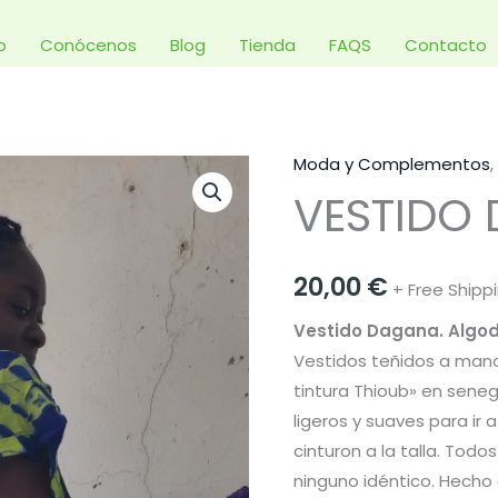
io
Conócenos
Blog
Tienda
FAQS
Contacto
Moda y Complementos
,
VESTIDO
VESTIDO
DAGANA
cantidad
20,00
€
+ Free Shipp
Vestido Dagana. Algod
Vestidos teñidos a mano
tintura Thioub» en sene
ligeros y suaves para ir 
cinturon a la talla. Todo
ninguno idéntico. Hecho