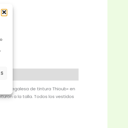
No
,
AS
a senegalesa de tintura Thioub» en
turon a la talla. Todos los vestidos