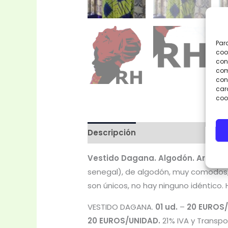
Par
coo
con
com
cons
car
coo
Descripción
Valoraciones (0)
Vestido Dagana. Algodón. Artesa
senegal), de algodón, muy comodos, li
son únicos, no hay ninguno idéntico
VESTIDO DAGANA.
01 ud.
–
20 EUROS/
20 EUROS/UNIDAD.
21% IVA y Transpor