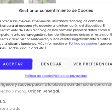
Gestionar consentimiento de Cookies
a ofrecer las mejores experiencias, utilizamos tecnologías como las
kies para almacenar y/o acceder a la información del dispositivo. El
sentimiento de estas tecnologías nos permitirá procesar datos como el
portamiento de navegación o las identificaciones únicas en este sitio. 
entir o retirar el consentimiento, puede afectar negativamente a ciertas
acterísticas y funciones. Más información en
Política de cookies
(que son
kies usadas, caducidad, etc.)
ACEPTAR
DENEGAR
VER PREFERENCI
Política de cookies
Política de privacidad
nos. Teñido a mano.
Vestidos teñidos a mano con la tecnic
geros y suaves para ir a la playa o salir de noche con un cin
. Hecho a mano.
Origen Senegal.
UD.
te Incluido.