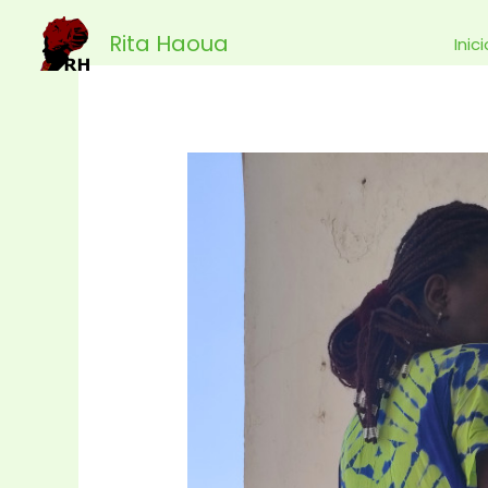
Ir
Rita Haoua
al
Inic
contenido