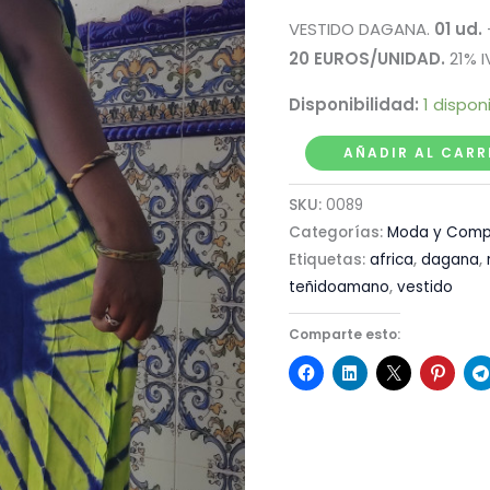
VESTIDO DAGANA.
01 ud.
20 EUROS/UNIDAD.
21% I
Disponibilidad:
1 dispon
AÑADIR AL CARR
SKU:
0089
Categorías:
Moda y Comp
Etiquetas:
africa
,
dagana
,
teñidoamano
,
vestido
Comparte esto: