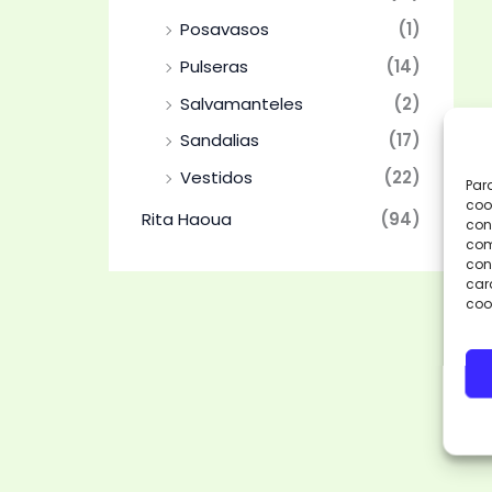
Posavasos
(1)
Pulseras
(14)
Salvamanteles
(2)
Sandalias
(17)
Vestidos
(22)
Par
coo
Rita Haoua
(94)
con
com
cons
car
coo