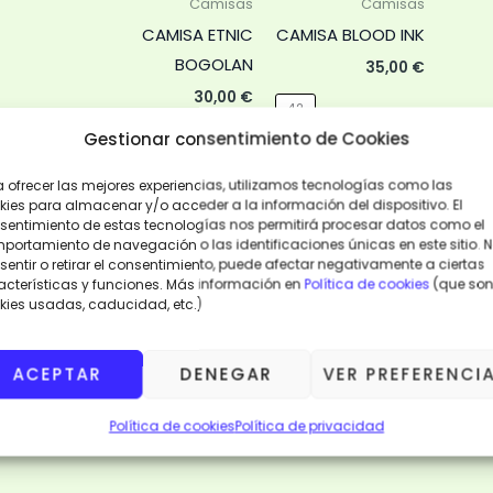
Camisas
Camisas
opcione
CAMISA ETNIC
CAMISA BLOOD INK
se
BOGOLAN
35,00
€
pueden
30,00
€
42
elegir
Gestionar consentimiento de Cookies
en
AÑADIR
AL
AÑADIR
CARRITO
la
AL
a ofrecer las mejores experiencias, utilizamos tecnologías como las
CARRITO
página
kies para almacenar y/o acceder a la información del dispositivo. El
sentimiento de estas tecnologías nos permitirá procesar datos como el
de
VISTA
portamiento de navegación o las identificaciones únicas en este sitio. 
RÁPIDA
VISTA
product
RÁPIDA
entir o retirar el consentimiento, puede afectar negativamente a ciertas
acterísticas y funciones. Más información en
Política de cookies
(que son
kies usadas, caducidad, etc.)
ACEPTAR
DENEGAR
VER PREFERENCI
Política de cookies
Política de privacidad