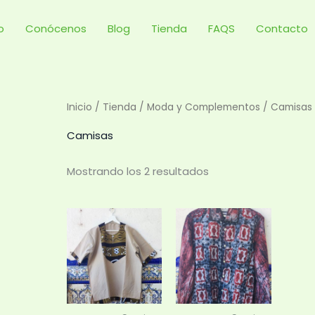
Ordenado
por
precio:
io
Conócenos
Blog
Tienda
FAQS
Contacto
bajo
a
alto
Inicio
/
Tienda
/
Moda y Complementos
/ Camisas
Camisas
Mostrando los 2 resultados
Este
product
tiene
múltiple
variante
Las