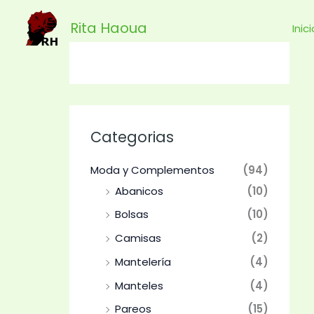
Ir
Rita Haoua
al
Inic
contenido
Categorias
Moda y Complementos
(94)
Abanicos
(10)
Bolsas
(10)
Camisas
(2)
Mantelería
(4)
Manteles
(4)
Pareos
(15)