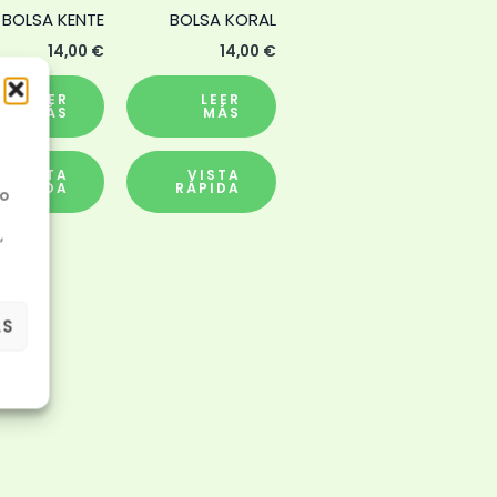
BOLSA KENTE
BOLSA KORAL
14,00
€
14,00
€
LEER
LEER
MÁS
MÁS
VISTA
VISTA
RÁPIDA
RÁPIDA
No
,
AS