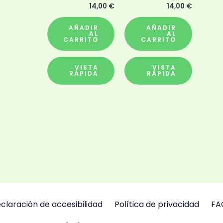
14,00
€
14,00
€
AÑADIR
AÑADIR
AL
AL
CARRITO
CARRITO
VISTA
VISTA
RÁPIDA
RÁPIDA
claración de accesibilidad
Política de privacidad
FA