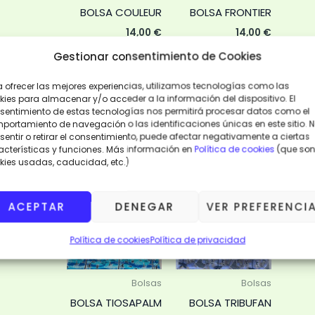
BOLSA COULEUR
BOLSA FRONTIER
14,00
€
14,00
€
Gestionar consentimiento de Cookies
LEER
AÑADIR
MÁS
AL
CARRITO
a ofrecer las mejores experiencias, utilizamos tecnologías como las
kies para almacenar y/o acceder a la información del dispositivo. El
VISTA
sentimiento de estas tecnologías nos permitirá procesar datos como el
RÁPIDA
VISTA
portamiento de navegación o las identificaciones únicas en este sitio. 
RÁPIDA
entir o retirar el consentimiento, puede afectar negativamente a ciertas
acterísticas y funciones. Más información en
Política de cookies
(que son
kies usadas, caducidad, etc.)
ACEPTAR
DENEGAR
VER PREFERENCI
Política de cookies
Política de privacidad
Bolsas
Bolsas
BOLSA TIOSAPALM
BOLSA TRIBUFAN