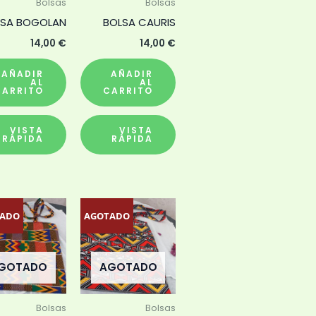
Bolsas
Bolsas
LSA BOGOLAN
BOLSA CAURIS
14,00
€
14,00
€
AÑADIR
AÑADIR
AL
AL
CARRITO
CARRITO
VISTA
VISTA
RÁPIDA
RÁPIDA
TADO
AGOTADO
GOTADO
AGOTADO
Bolsas
Bolsas