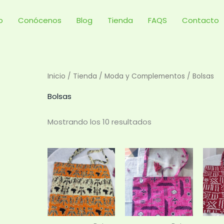
Ordenado
por
precio:
io
Conócenos
Blog
Tienda
FAQS
Contacto
bajo
a
alto
Inicio
/
Tienda
/
Moda y Complementos
/ Bolsas
Bolsas
Mostrando los 10 resultados