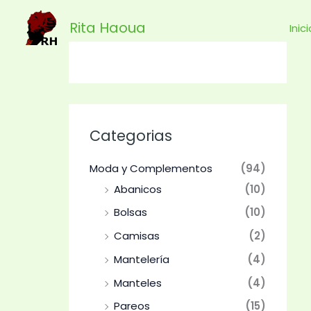
Ir
Rita Haoua
al
Inic
contenido
Categorias
Moda y Complementos
(94)
Abanicos
(10)
Bolsas
(10)
Camisas
(2)
Mantelería
(4)
Manteles
(4)
Pareos
(15)