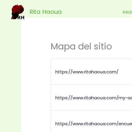
Ir
Rita Haoua
al
Inic
contenido
Mapa del sitio
https://www.ritahaoua.com/
https://www.ritahaoua.com/my-a
https://www.ritahaoua.com/encue