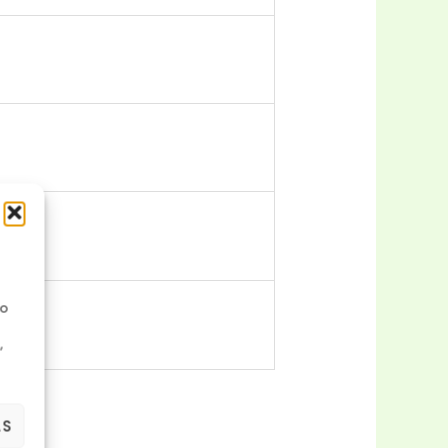
No
,
AS