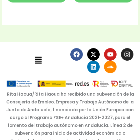
F
X
L
Y
S
I
Menú
a
-
i
o
o
n
c
t
n
u
u
s
e
w
k
t
n
t
b
i
e
u
d
a
o
t
d
b
c
g
o
t
i
e
l
r
k
e
n
o
a
Rita Haoua/Rita Haoua ha recibido una subvención de la
r
u
m
Consejería de Empleo, Empresa y Trabajo Autónomo de la
d
Junta de Andalucía, financiada por la Unión Europea con
cargo al Programa FSE+ Andalucía 2021-2027, para el
fomento del trabajo autónomo en Andalucía. Línea 2 de
subvención para inicio de actividad económica o