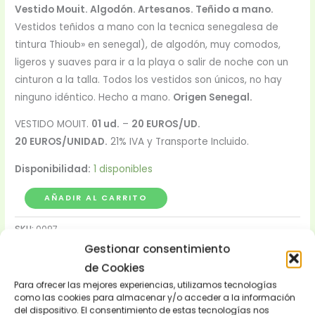
Vestido Mouit. Algodón. Artesanos. Teñido a mano.
Vestidos teñidos a mano con la tecnica senegalesa de
tintura Thioub» en senegal), de algodón, muy comodos,
ligeros y suaves para ir a la playa o salir de noche con un
cinturon a la talla. Todos los vestidos son únicos, no hay
ninguno idéntico. Hecho a mano.
Origen Senegal.
VESTIDO MOUIT.
01 ud.
–
20 EUROS/UD.
20 EUROS/UNIDAD.
21% IVA y Transporte Incluido.
Disponibilidad:
1 disponibles
AÑADIR AL CARRITO
SKU:
0097
Categorías:
Moda y Complementos
,
Rita Haoua
,
Vestidos
Gestionar consentimiento
Etiquetas:
africa
,
mouit
,
mujer
,
playa
,
ritahaoua
,
senegal
,
de Cookies
teñidoamano
,
vestido
Para ofrecer las mejores experiencias, utilizamos tecnologías
como las cookies para almacenar y/o acceder a la información
Comparte esto:
del dispositivo. El consentimiento de estas tecnologías nos