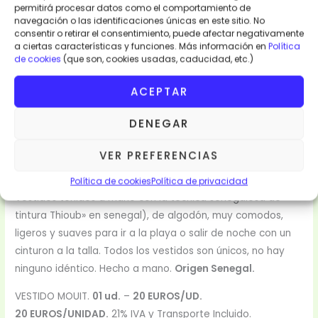
permitirá procesar datos como el comportamiento de
navegación o las identificaciones únicas en este sitio. No
consentir o retirar el consentimiento, puede afectar negativamente
a ciertas características y funciones. Más información en
Política
de cookies
(que son, cookies usadas, caducidad, etc.)
ACEPTAR
Descripción
DENEGAR
Valoraciones (0)
VER PREFERENCIAS
Vestido Mouit. Algodón. Artesanos. Teñido a mano.
Política de cookies
Política de privacidad
Vestidos teñidos a mano con la tecnica senegalesa de
tintura Thioub» en senegal), de algodón, muy comodos,
ligeros y suaves para ir a la playa o salir de noche con un
cinturon a la talla. Todos los vestidos son únicos, no hay
ninguno idéntico. Hecho a mano.
Origen Senegal.
VESTIDO MOUIT.
01 ud.
–
20 EUROS/UD.
20 EUROS/UNIDAD.
21% IVA y Transporte Incluido.