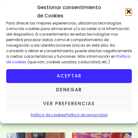
tiene
tie
Gestionar consentimiento
múltiples
múl
de Cookies
variantes.
var
Para ofrecer las mejores experiencias, utilizamos tecnologías
como las cookies para almacenar y/o acceder a la información
Las
Las
del dispositivo. El consentimiento de estas tecnologías nos
opciones
op
permitirá procesar datos como el comportamiento de
se
se
navegación o las identificaciones únicas en este sitio. No
consentir o retirar el consentimiento, puede afectar negativamente
pueden
pu
Moda y Complementos
Moda y Complementos
a ciertas características y funciones. Más información en
Política
elegir
ele
SANDALIA MUJER KEDOUGOU
SANDALIA MUJER KOLDA
de cookies
(que son, cookies usadas, caducidad, etc.)
en
en
12,00
€
12,00
€
la
la
ACEPTAR
41
38
página
pá
DENEGAR
de
de
AÑADIR AL
AÑADIR AL
CARRITO
CARRITO
producto
pr
VER PREFERENCIAS
VISTA RÁPIDA
VISTA RÁPIDA
Política de cookies
Política de privacidad
Este
Est