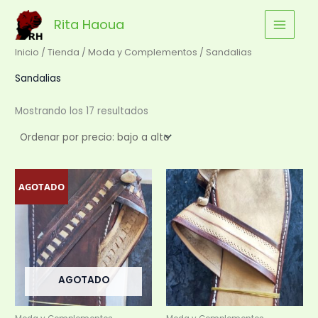
Ordenado
Ir
por
precio:
Rita Haoua
al
bajo
a
contenido
alto
Inicio
/
Tienda
/
Moda y Complementos
/ Sandalias
Sandalias
Mostrando los 17 resultados
Este
Est
AGOTADO
producto
pr
tiene
tie
múltiples
múl
variantes.
var
Las
Las
AGOTADO
opciones
op
se
se