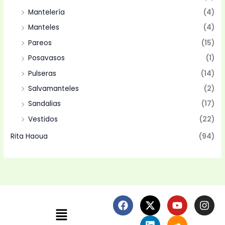
Mantelería
(4)
Manteles
(4)
Pareos
(15)
Posavasos
(1)
Pulseras
(14)
Salvamanteles
(2)
Sandalias
(17)
Vestidos
(22)
Rita Haoua
(94)
F
X
L
Y
S
I
Menú
a
-
i
o
o
n
c
t
n
u
u
s