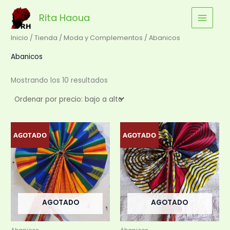
Ordenado
Ir
por
precio:
Rita Haoua
al
bajo
a
contenido
alto
Inicio
/
Tienda
/
Moda y Complementos
/ Abanicos
Abanicos
Mostrando los 10 resultados
AGOTADO
AGOTADO
AGOTADO
AGOTADO