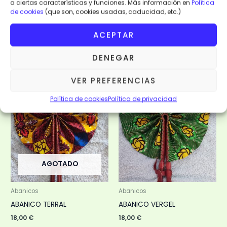
a ciertas características y funciones. Más información en
Política
18,00
€
18,00
€
de cookies
(que son, cookies usadas, caducidad, etc.)
LEER MÁS
LEER MÁS
ACEPTAR
VISTA RÁPIDA
VISTA RÁPIDA
DENEGAR
VER PREFERENCIAS
AGOTADO
Política de cookies
Política de privacidad
AGOTADO
Abanicos
Abanicos
ABANICO TERRAL
ABANICO VERGEL
18,00
€
18,00
€