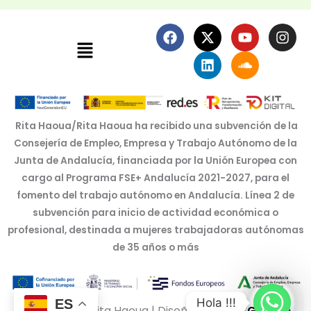
F
X
L
Y
S
I
Menú
a
-
i
o
o
n
c
t
n
u
u
s
e
w
k
t
n
t
b
i
e
u
d
a
o
t
d
b
c
g
o
t
i
e
l
r
k
e
n
o
a
Rita Haoua/Rita Haoua ha recibido una subvención de la
r
u
m
Consejería de Empleo, Empresa y Trabajo Autónomo de la
d
Junta de Andalucía, financiada por la Unión Europea con
cargo al Programa FSE+ Andalucía 2021-2027, para el
fomento del trabajo autónomo en Andalucía. Línea 2 de
subvención para inicio de actividad económica o
profesional, destinada a mujeres trabajadoras autónomas
de 35 años o más
Hola !!!
ES
Copyright © Rita Haoua | Diseñado por
BSG Spain