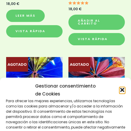
18,00
€
Valorado
18,00
€
con
5.00
LEER MÁS
de 5
AÑADIR AL
CARRITO
VISTA RÁPIDA
VISTA RÁPIDA
AGOTADO
AGOTADO
Gestionar consentimiento
de Cookies
Para ofrecer las mejores experiencias, utilizamos tecnologías
AGOTADO
AGOTADO
como las cookies para almacenar y/o acceder a la información
del dispositivo. El consentimiento de estas tecnologías nos
permitirá procesar datos como el comportamiento de
Abanicos
Abanicos
navegación o las identificaciones únicas en este sitio. No
ABANICO OCEAN
ABANICO SIROCO
consentir o retirar el consentimiento, puede afectar negativamente