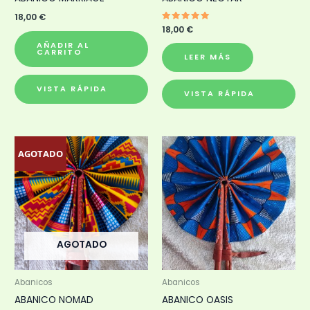
18,00
€
Valorado
18,00
€
con
5.00
AÑADIR AL
de 5
CARRITO
LEER MÁS
VISTA RÁPIDA
VISTA RÁPIDA
AGOTADO
AGOTADO
Abanicos
Abanicos
ABANICO NOMAD
ABANICO OASIS