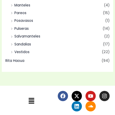
Manteles
(4)
Pareos
(15)
Posavasos
(1)
Pulseras
(14)
Salvamanteles
(2)
Sandalias
(17)
Vestidos
(22)
Rita Haoua
(94)
F
X
L
Y
S
I
Menú
a
-
i
o
o
n
c
t
n
u
u
s
e
w
k
t
n
t
b
i
e
u
d
a