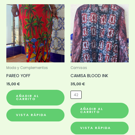
Est
pr
tie
múl
var
Las
op
se
pu
Moda y Complementos
Camisas
ele
PAREO YOFF
CAMISA BLOOD INK
en
15,00
€
35,00
€
la
42
AÑADIR AL
pá
CARRITO
de
AÑADIR AL
CARRITO
pr
VISTA RÁPIDA
VISTA RÁPIDA