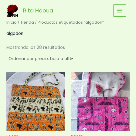
Ordenado
Ir
por
precio:
Rita Haoua
al
bajo
a
contenido
alto
Inicio
/
Tienda
/ Productos etiquetados “algodon”
algodon
Mostrando los 28 resultados