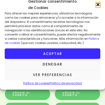
Gestionar consentimiento
VISTA RÁPIDA
de Cookies
VISTA RÁPIDA
Para ofrecer las mejores experiencias, utilizamos tecnologías
como las cookies para almacenar y/o acceder a la información
del dispositivo. El consentimiento de estas tecnologías nos
permitirá procesar datos como el comportamiento de
navegación o las identificaciones únicas en este sitio. No
consentir o retirar el consentimiento, puede afectar negativamente
a ciertas características y funciones. Más información en
Política
de cookies
(que son, cookies usadas, caducidad, etc.)
ACEPTAR
DENEGAR
Moda y Complementos
Moda y Complementos
VER PREFERENCIAS
PAREO NIORO
PAREO PALMARIN
Política de cookies
Política de privacidad
15,00
€
15,00
€
AÑADIR AL
AÑADIR AL
CARRITO
CARRITO