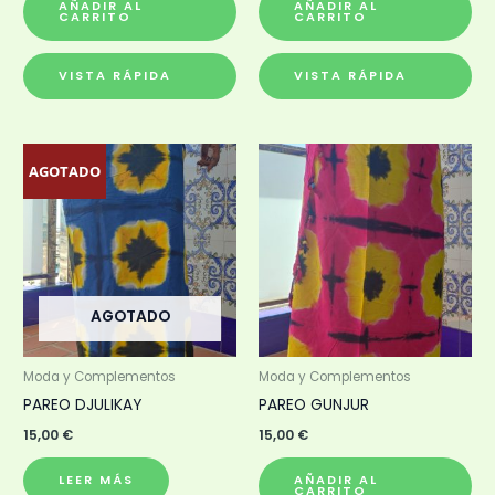
AÑADIR AL
AÑADIR AL
CARRITO
CARRITO
VISTA RÁPIDA
VISTA RÁPIDA
AGOTADO
AGOTADO
Moda y Complementos
Moda y Complementos
PAREO DJULIKAY
PAREO GUNJUR
15,00
€
15,00
€
LEER MÁS
AÑADIR AL
CARRITO