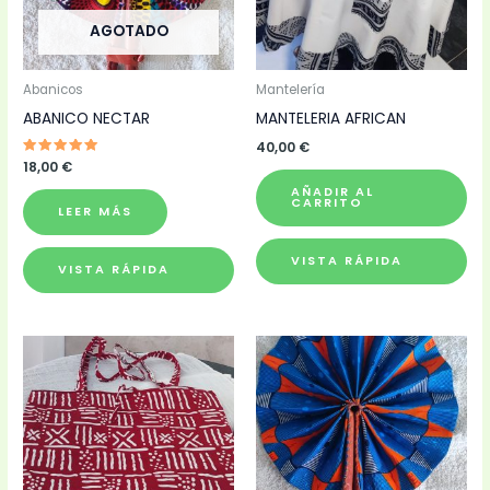
AGOTADO
Abanicos
Mantelería
ABANICO NECTAR
MANTELERIA AFRICAN
40,00
€
Valorado
18,00
€
con
5.00
AÑADIR AL
de 5
CARRITO
LEER MÁS
VISTA RÁPIDA
VISTA RÁPIDA