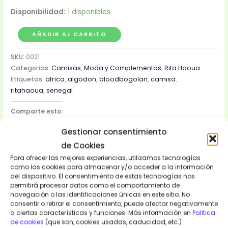
Disponibilidad:
1 disponibles
AÑADIR AL CARRITO
SKU:
0021
Categorías:
Camisas
,
Moda y Complementos
,
Rita Haoua
Etiquetas:
africa
,
algodon
,
bloodbogolan
,
camisa
,
ritahaoua
,
senegal
Comparte esto:
Gestionar consentimiento
de Cookies
Para ofrecer las mejores experiencias, utilizamos tecnologías
como las cookies para almacenar y/o acceder a la información
del dispositivo. El consentimiento de estas tecnologías nos
permitirá procesar datos como el comportamiento de
navegación o las identificaciones únicas en este sitio. No
consentir o retirar el consentimiento, puede afectar negativamente
Descripción
a ciertas características y funciones. Más información en
Política
de cookies
(que son, cookies usadas, caducidad, etc.)
Información adicional