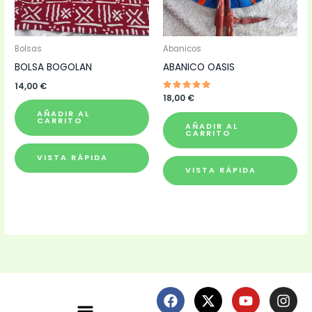
Bolsas
Abanicos
BOLSA BOGOLAN
ABANICO OASIS
14,00
€
Valorado
18,00
€
con
5.00
AÑADIR AL
de 5
CARRITO
AÑADIR AL
CARRITO
VISTA RÁPIDA
VISTA RÁPIDA
F
X
L
Y
S
I
Menú
a
-
i
o
o
n