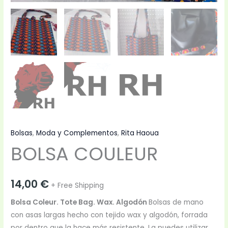
Bolsas
,
Moda y Complementos
,
Rita Haoua
BOLSA COULEUR
14,00
€
+ Free Shipping
Bolsa Coleur. Tote Bag. Wax. Algodón
Bolsas de mano
con asas largas hecho con tejido wax y algodón, forrada
por dentro que la hace más resistente. La puedes utilizar