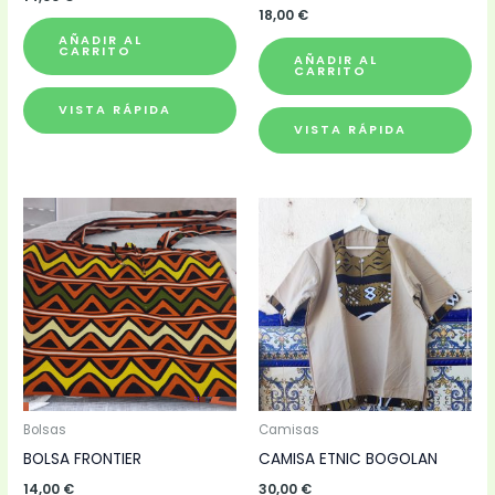
Valorado
18,00
€
con
5.00
AÑADIR AL
de 5
CARRITO
AÑADIR AL
CARRITO
VISTA RÁPIDA
VISTA RÁPIDA
Bolsas
Camisas
BOLSA FRONTIER
CAMISA ETNIC BOGOLAN
14,00
€
30,00
€