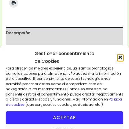
Descripción
Valoraciones (0)
Gestionar consentimiento
Bolsa Coleur. Tote Bag. Wax. Algodón
Bolsas de mano
de Cookies
con asas largas hecho con tejido wax y algodón, forrada
Para ofrecer las mejores experiencias, utilizamos tecnologías
por dentro que la hace más resistente. La puedes utilizar
como las cookies para almacenar y/o acceder a la información
del dispositivo. El consentimiento de estas tecnologías nos
como bolsa de mano para hacer la compra, ir al gimnasio y
permitirá procesar datos como el comportamiento de
para llevar todo lo que sea necesario para tí en el día día.
navegación o las identificaciones únicas en este sitio. No
Un complemento que no te puede faltar. Mide entre 40cm
consentir o retirar el consentimiento, puede afectar negativamente
a ciertas características y funciones. Más información en
Política
de largo x 38 cm de ancho y 40cm de largo x 40 cm de
de cookies
(que son, cookies usadas, caducidad, etc.)
ancho.
Origen Senegal.
ACEPTAR
BOLSA COLEUR
01 ud.
–
14 EUROS/UD.
14 EUROS/UNIDAD.
21% IVA y Transporte Incluido.