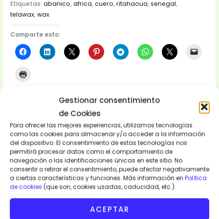
Etiquetas:
abanico
,
africa
,
cuero
,
ritahaoua
,
senegal
,
telawax
,
wax
Comparte esto:
Gestionar consentimiento
de Cookies
Descripción
Para ofrecer las mejores experiencias, utilizamos tecnologías
como las cookies para almacenar y/o acceder a la información
del dispositivo. El consentimiento de estas tecnologías nos
Valoraciones (0)
permitirá procesar datos como el comportamiento de
navegación o las identificaciones únicas en este sitio. No
Abanico Marriage. Wax. Cuero.
Abanico africano hecho
consentir o retirar el consentimiento, puede afectar negativamente
a ciertas características y funciones. Más información en
con tejido wax y cuero muy ligero que se puede usar en
Política
de cookies
(que son, cookies usadas, caducidad, etc.)
cualquier lugar. Llevas este abanico africano y estarás a la
moda africana. Abanico Cerrado 19x19cm. Abanico abierto:
ACEPTAR
24x32cm.
Origen Senegal.