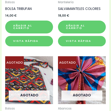
Bolsas
Mantelería
BOLSA TRIBUFAN
SALVAMANTELES COLORES
14,00
€
18,00
€
AÑADIR AL
AÑADIR AL
CARRITO
CARRITO
VISTA RÁPIDA
VISTA RÁPIDA
AGOTADO
AGOTADO
AGOTADO
AGOTADO
Bolsas
Abanicos