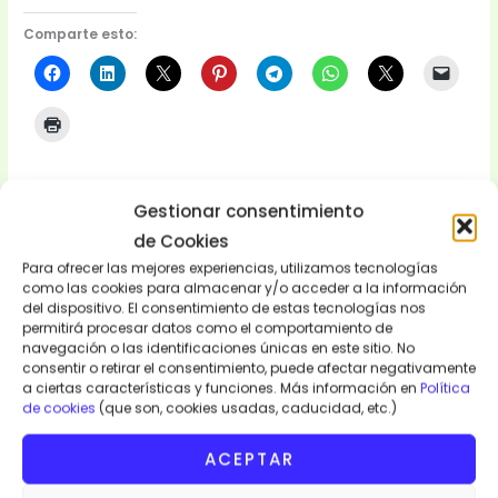
Comparte esto:
Gestionar consentimiento
Descripción
de Cookies
Para ofrecer las mejores experiencias, utilizamos tecnologías
Valoraciones (0)
como las cookies para almacenar y/o acceder a la información
del dispositivo. El consentimiento de estas tecnologías nos
permitirá procesar datos como el comportamiento de
Abanico Calima. Wax. Cuero.
Abanico africano hecho con
navegación o las identificaciones únicas en este sitio. No
tejido wax y cuero muy ligero que se puede usar en
consentir o retirar el consentimiento, puede afectar negativamente
cualquier lugar. Llevas este abanico africano y estarás a la
a ciertas características y funciones. Más información en
Política
de cookies
(que son, cookies usadas, caducidad, etc.)
moda africana. Abanico Cerrado 19x19cm. Abanico abierto:
24x32cm.
Origen Senegal.
ACEPTAR
ABANICO CALIMA
01 ud.
–
18 EUROS/UD.