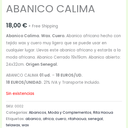
ABANICO CALIMA
18,00
€
+ Free Shipping
Abanico Calima. Wax. Cuero.
Abanico africano hecho con
tejido wax y cuero muy ligero que se puede usar en
cualquier lugar. Llevas este abanico africano y estarás a la
moda africana. Abanico Cerrado 19x19cm. Abanico abierto:
24x32cm.
Origen Senegal.
ABANICO CALIMA
01 ud.
–
18 EUROS/UD.
18 EUROS/UNIDAD.
21% IVA y Transporte Incluido.
Sin existencias
SKU:
0002
Categorías:
Abanicos
,
Moda y Complementos
,
Rita Haoua
Etiquetas:
abanico
,
africa
,
cuero
,
ritahaoua
,
senegal
,
telawax
,
wax