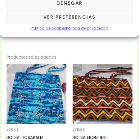
DENEGAR
18 EUROS/UNIDAD.
21% IVA y Transporte Incluido.
VER PREFERENCIAS
Política de cookies
Política de privacidad
Productos relacionados
Bolsas
Bolsas
BOLSA TIOSAPALM
BOLSA FRONTIER