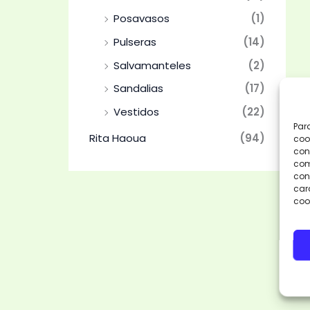
Posavasos
(1)
Pulseras
(14)
Salvamanteles
(2)
Sandalias
(17)
Vestidos
(22)
Par
Rita Haoua
(94)
coo
con
com
cons
car
coo