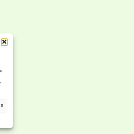
No
,
AS