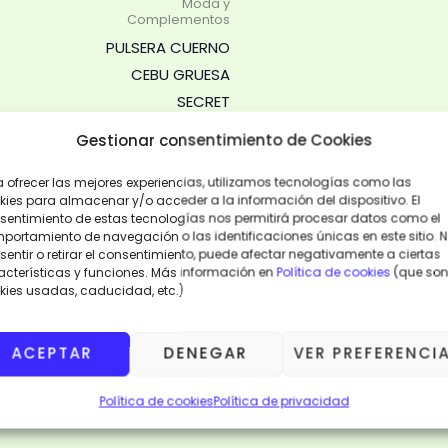
Moda y
Complementos
PULSERA CUERNO
CEBU GRUESA
SECRET
10,00
€
Gestionar consentimiento de Cookies
AÑADIR
a ofrecer las mejores experiencias, utilizamos tecnologías como las
AL
CARRITO
kies para almacenar y/o acceder a la información del dispositivo. El
sentimiento de estas tecnologías nos permitirá procesar datos como el
portamiento de navegación o las identificaciones únicas en este sitio. 
entir o retirar el consentimiento, puede afectar negativamente a ciertas
VISTA
RÁPIDA
acterísticas y funciones. Más información en
Política de cookies
(que son
kies usadas, caducidad, etc.)
ACEPTAR
DENEGAR
VER PREFERENCI
Política de cookies
Política de privacidad