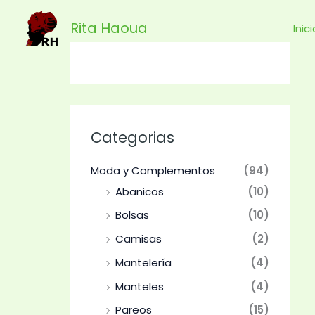
Ir
Rita Haoua
al
Inic
contenido
Categorias
Moda y Complementos
(94)
Abanicos
(10)
Bolsas
(10)
Camisas
(2)
Mantelería
(4)
Manteles
(4)
Pareos
(15)