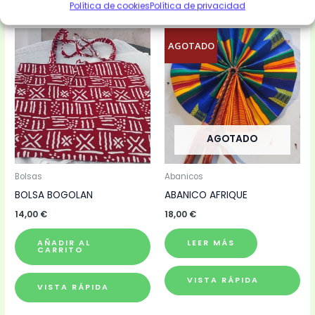
Política de cookies
Política de privacidad
Productos relacionados
AGOTADO
AGOTADO
Bolsas
Abanicos
BOLSA BOGOLAN
ABANICO AFRIQUE
14,00
€
18,00
€
AÑADIR AL
LEER MÁS
CARRITO
VISTA RÁPIDA
VISTA RÁPIDA