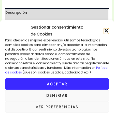
Descripción
Valoraciones (0)
Gestionar consentimiento
de Cookies
Pulsera Gruesa de Cuerno de Cebú Secret. Artesanas.
Para ofrecer las mejores experiencias, utilizamos tecnologías
Colores diferentes. Todas las pulseras son únicos, no hay
como las cookies para almacenar y/o acceder a la información
ninguna idéntica. Diámetro 7-8cm. Hecha a mano.
Origen
del dispositivo. El consentimiento de estas tecnologías nos
Senegal.
permitirá procesar datos como el comportamiento de
navegación o las identificaciones únicas en este sitio. No
PULSERA GRUESA DE CUERNO DE CEBU SECRET.
01 ud.
–
10
consentir o retirar el consentimiento, puede afectar negativamente
a ciertas características y funciones. Más información en
Política
EUROS/UD.
de cookies
(que son, cookies usadas, caducidad, etc.)
10 EUROS/UNIDAD.
21% IVA y Transporte Incluido.
ACEPTAR
DENEGAR
VER PREFERENCIAS