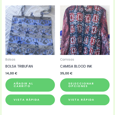
Est
pr
tie
múl
var
Las
op
se
pu
Bolsas
Camisas
ele
BOLSA TRIBUFAN
CAMISA BLOOD INK
en
14,00
€
35,00
€
la
AÑADIR AL
SELECCIONAR
pá
CARRITO
OPCIONES
de
pr
VISTA RÁPIDA
VISTA RÁPIDA