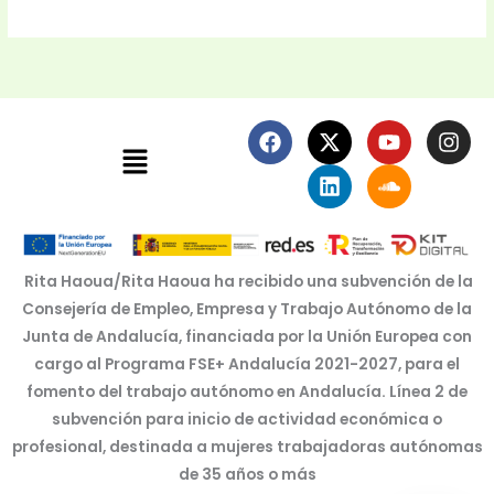
F
X
L
Y
S
I
Menú
a
-
i
o
o
n
c
t
n
u
u
s
e
w
k
t
n
t
b
i
e
u
d
a
o
t
d
b
c
g
o
t
i
e
l
r
k
e
n
o
a
Rita Haoua/Rita Haoua ha recibido una subvención de la
r
u
m
Consejería de Empleo, Empresa y Trabajo Autónomo de la
d
Junta de Andalucía, financiada por la Unión Europea con
cargo al Programa FSE+ Andalucía 2021-2027, para el
fomento del trabajo autónomo en Andalucía. Línea 2 de
subvención para inicio de actividad económica o
profesional, destinada a mujeres trabajadoras autónomas
de 35 años o más