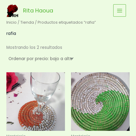
Ordenado
Ir
por
precio:
Rita Haoua
al
bajo
a
contenido
alto
Inicio
/
Tienda
/ Productos etiquetados “rafia”
rafia
Mostrando los 2 resultados