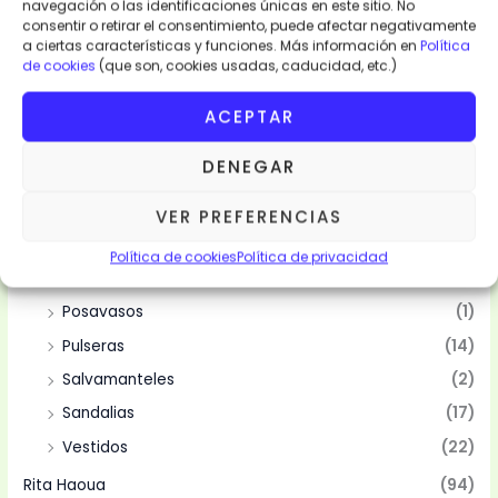
navegación o las identificaciones únicas en este sitio. No
Categorias
consentir o retirar el consentimiento, puede afectar negativamente
a ciertas características y funciones. Más información en
Política
de cookies
(que son, cookies usadas, caducidad, etc.)
Moda y Complementos
(94)
Abanicos
(10)
ACEPTAR
Bolsas
(10)
DENEGAR
Camisas
(2)
Mantelería
(4)
VER PREFERENCIAS
Manteles
(4)
Política de cookies
Política de privacidad
Pareos
(15)
Posavasos
(1)
Pulseras
(14)
Salvamanteles
(2)
Sandalias
(17)
Vestidos
(22)
Rita Haoua
(94)