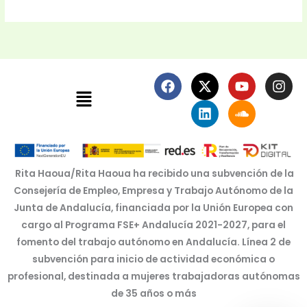
F
X
L
Y
S
I
Menú
a
-
i
o
o
n
c
t
n
u
u
s
e
w
k
t
n
t
b
i
e
u
d
a
o
t
d
b
c
g
o
t
i
e
l
r
k
e
n
o
a
Rita Haoua/Rita Haoua ha recibido una subvención de la
r
u
m
Consejería de Empleo, Empresa y Trabajo Autónomo de la
d
Junta de Andalucía, financiada por la Unión Europea con
cargo al Programa FSE+ Andalucía 2021-2027, para el
fomento del trabajo autónomo en Andalucía. Línea 2 de
subvención para inicio de actividad económica o
profesional, destinada a mujeres trabajadoras autónomas
de 35 años o más