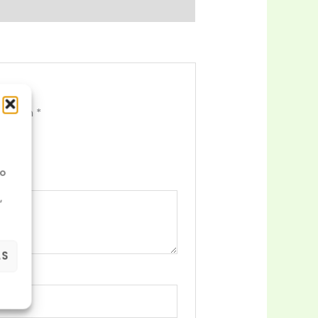
dos con
*
No
,
AS