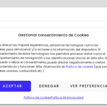
r “POSAVASOS COLOREX”
Gestionar consentimiento de Cookies
o no será publicada.
Los campos obligatorios están marca
a ofrecer las mejores experiencias, utilizamos tecnologías como las
kies para almacenar y/o acceder a la información del dispositivo. El
sentimiento de estas tecnologías nos permitirá procesar datos como el
portamiento de navegación o las identificaciones únicas en este sitio. 
entir o retirar el consentimiento, puede afectar negativamente a ciertas
acterísticas y funciones. Más información en
Política de cookies
(que son
kies usadas, caducidad, etc.)
ACEPTAR
DENEGAR
VER PREFERENCI
Correo electrónico
*
Política de cookies
Política de privacidad