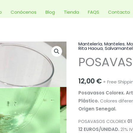
io
Conócenos
Blog
Tienda
FAQS
Contacto
Mantelería
,
Manteles
,
Mo
POSAVASOS
Rita Haoua
,
Salvamantel
COLOREX
POSAVAS
cantidad
12,00
€
+ Free Shippi
Posavasos Colorex. Art
Plástico.
Colores difere
Origen Senegal.
POSAVASOS COLOREX
01
12 EUROS/UNIDAD.
21% IV