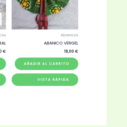
cos
Abanicos
RAL
ABANICO VERGEL
00
€
18,00
€
AÑADIR AL CARRITO
VISTA RÁPIDA