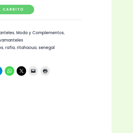
L CARRITO
anteles
,
Moda y Complementos
,
lvamanteles
os
,
rafia
,
ritahaoua
,
senegal