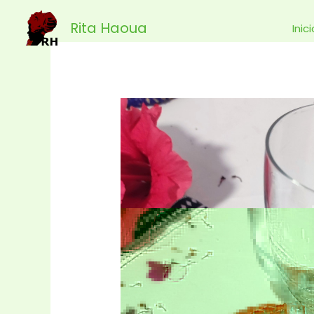
Ir
Rita Haoua
al
Inic
contenido