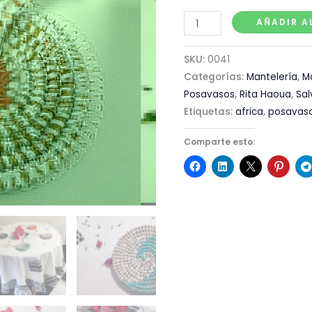
AÑADIR A
SKU:
0041
Categorías:
Mantelería
,
M
Posavasos
,
Rita Haoua
,
Sa
Etiquetas:
africa
,
posavas
Comparte esto: