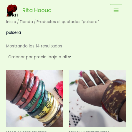
Ordenado
Ir
por
precio:
Rita Haoua
al
bajo
a
contenido
alto
Inicio
/
Tienda
/ Productos etiquetados “pulsera”
pulsera
Mostrando los 14 resultados