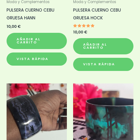
Moda y Complementos
Moda y Complementos
PULSERA CUERNO CEBU
PULSERA CUERNO CEBU
GRUESA HANN
GRUESA HOCK
10,00
€
Valorado
10,00
€
con
5.00
AÑADIR AL
de 5
CARRITO
AÑADIR AL
CARRITO
VISTA RÁPIDA
VISTA RÁPIDA