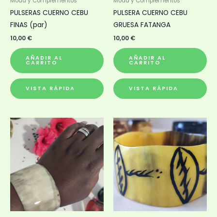
Moda y Complementos
Moda y Complementos
PULSERAS CUERNO CEBU
PULSERA CUERNO CEBU
FINAS (par)
GRUESA FATANGA
10,00
€
10,00
€
AÑADIR AL
AÑADIR AL
CARRITO
CARRITO
VISTA RÁPIDA
VISTA RÁPIDA