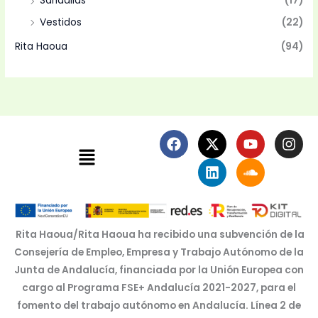
Sandalias
(17)
Vestidos
(22)
Rita Haoua
(94)
F
X
L
Y
S
I
Menú
a
-
i
o
o
n
c
t
n
u
u
s
e
w
k
t
n
t
b
i
e
u
d
a
o
t
d
b
c
g
o
t
i
e
l
r
k
e
n
o
a
Rita Haoua/Rita Haoua ha recibido una subvención de la
r
u
m
Consejería de Empleo, Empresa y Trabajo Autónomo de la
d
Junta de Andalucía, financiada por la Unión Europea con
cargo al Programa FSE+ Andalucía 2021-2027, para el
fomento del trabajo autónomo en Andalucía. Línea 2 de