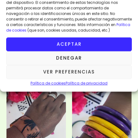
del dispositivo. El consentimiento de estas tecnologías nos
permitirá procesar datos como el comportamiento de
Moda y Complementos
Moda y Complementos
navegación o las identificaciones únicas en este sitio. No
consentir o retirar el consentimiento, puede afectar negativamente
PULSERA CUERNO CEBU
PULSERA CUERNO CEBU
a ciertas características y funciones. Más información en
Política
GRUESA SECRET
GRUESA TERANGA
de cookies
(que son, cookies usadas, caducidad, etc.)
10,00
€
10,00
€
ACEPTAR
AÑADIR AL
AÑADIR AL
CARRITO
CARRITO
DENEGAR
VISTA RÁPIDA
VISTA RÁPIDA
VER PREFERENCIAS
Política de cookies
Política de privacidad