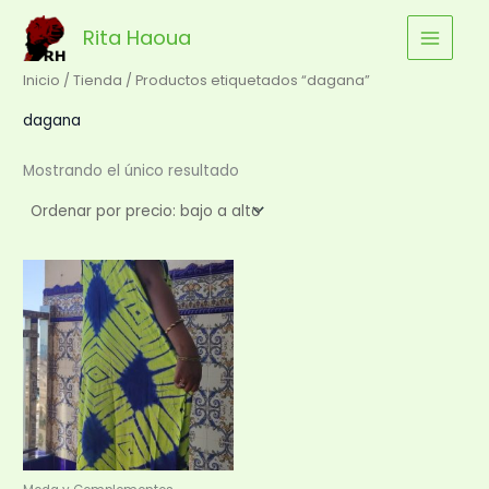
Ir
Rita Haoua
al
contenido
Inicio
/
Tienda
/ Productos etiquetados “dagana”
dagana
Mostrando el único resultado