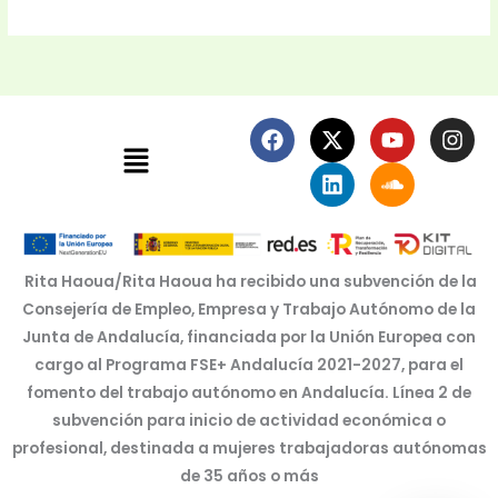
F
X
L
Y
S
I
Menú
a
-
i
o
o
n
c
t
n
u
u
s
e
w
k
t
n
t
b
i
e
u
d
a
o
t
d
b
c
g
o
t
i
e
l
r
k
e
n
o
a
Rita Haoua/Rita Haoua ha recibido una subvención de la
r
u
m
Consejería de Empleo, Empresa y Trabajo Autónomo de la
d
Junta de Andalucía, financiada por la Unión Europea con
cargo al Programa FSE+ Andalucía 2021-2027, para el
fomento del trabajo autónomo en Andalucía. Línea 2 de
subvención para inicio de actividad económica o
profesional, destinada a mujeres trabajadoras autónomas
de 35 años o más