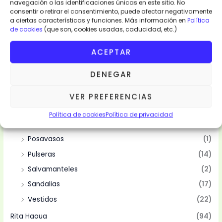
navegación o las identificaciones únicas en este sitio. No
Categorias
consentir o retirar el consentimiento, puede afectar negativamente
a ciertas características y funciones. Más información en
Política
de cookies
(que son, cookies usadas, caducidad, etc.)
Moda y Complementos
(94)
Abanicos
(10)
ACEPTAR
Bolsas
(10)
DENEGAR
Camisas
(2)
Mantelería
(4)
VER PREFERENCIAS
Manteles
(4)
Política de cookies
Política de privacidad
Pareos
(15)
Posavasos
(1)
Pulseras
(14)
Salvamanteles
(2)
Sandalias
(17)
Vestidos
(22)
Rita Haoua
(94)