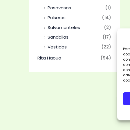
Posavasos
(1)
Pulseras
(14)
Salvamanteles
(2)
Sandalias
(17)
Vestidos
(22)
Par
coo
Rita Haoua
(94)
con
com
cons
car
coo