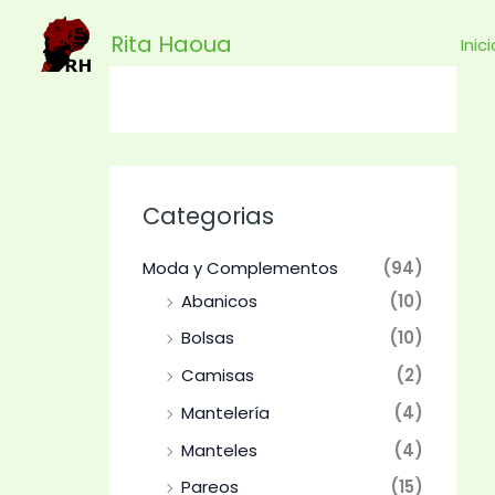
Ir
Rita Haoua
al
Inic
contenido
Categorias
Moda y Complementos
(94)
Abanicos
(10)
Bolsas
(10)
Camisas
(2)
Mantelería
(4)
Manteles
(4)
Pareos
(15)