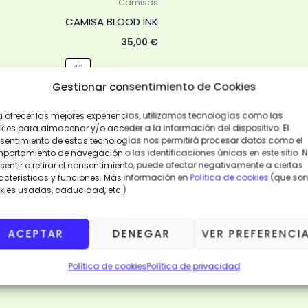
Camisas
opciones
CAMISA BLOOD INK
se
35,00
€
pueden
42
elegir
Gestionar consentimiento de Cookies
en
AÑADIR
la
AL
a ofrecer las mejores experiencias, utilizamos tecnologías como las
CARRITO
página
kies para almacenar y/o acceder a la información del dispositivo. El
sentimiento de estas tecnologías nos permitirá procesar datos como el
de
portamiento de navegación o las identificaciones únicas en este sitio. 
VISTA
producto
RÁPIDA
entir o retirar el consentimiento, puede afectar negativamente a ciertas
acterísticas y funciones. Más información en
Política de cookies
(que son
kies usadas, caducidad, etc.)
ACEPTAR
DENEGAR
VER PREFERENCI
Política de cookies
Política de privacidad