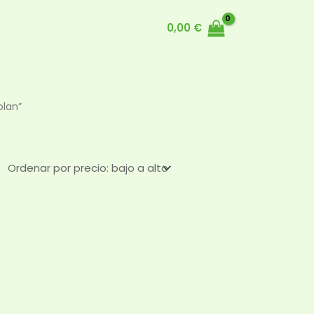
0,00
€
olan”