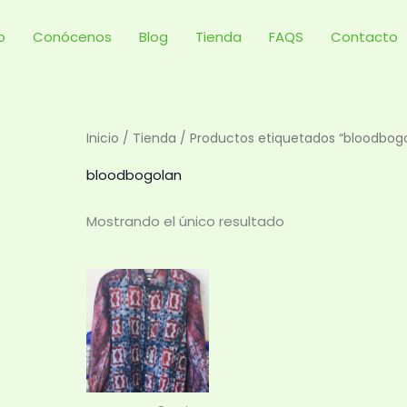
io
Conócenos
Blog
Tienda
FAQS
Contacto
Inicio
/
Tienda
/ Productos etiquetados “bloodbog
bloodbogolan
Mostrando el único resultado
Este
producto
tiene
múltiples
variantes.
Las