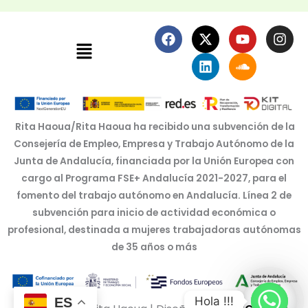
F
X
L
Y
S
I
Menú
a
-
i
o
o
n
c
t
n
u
u
s
e
w
k
t
n
t
b
i
e
u
d
a
o
t
d
b
c
g
o
t
i
e
l
r
k
e
n
o
a
Rita Haoua/Rita Haoua ha recibido una subvención de la
r
u
m
Consejería de Empleo, Empresa y Trabajo Autónomo de la
d
Junta de Andalucía, financiada por la Unión Europea con
cargo al Programa FSE+ Andalucía 2021-2027, para el
fomento del trabajo autónomo en Andalucía. Línea 2 de
subvención para inicio de actividad económica o
profesional, destinada a mujeres trabajadoras autónomas
de 35 años o más
Hola !!!
ES