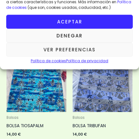
a ciertas características y funciones. Más información en
Política
14,00
€
14,00
€
de cookies
(que son, cookies usadas, caducidad, etc.)
LEER MÁS
LEER MÁS
ACEPTAR
VISTA RÁPIDA
VISTA RÁPIDA
DENEGAR
VER PREFERENCIAS
Política de cookies
Política de privacidad
Bolsas
Bolsas
BOLSA TIOSAPALM
BOLSA TRIBUFAN
14,00
€
14,00
€