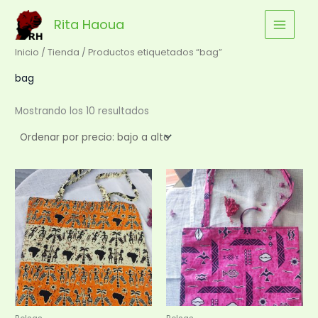
Ordenado
Ir
por
precio:
Rita Haoua
al
bajo
a
contenido
alto
Inicio
/
Tienda
/ Productos etiquetados “bag”
bag
Mostrando los 10 resultados