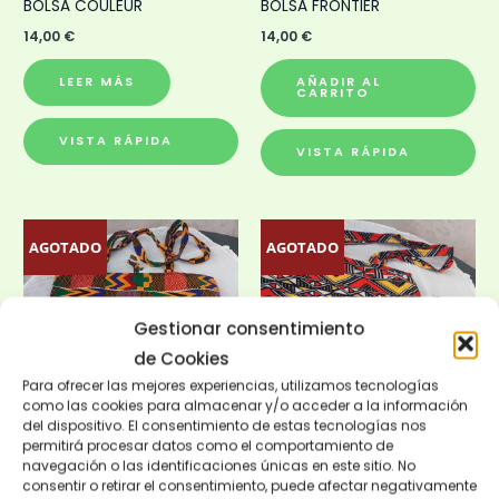
BOLSA COULEUR
BOLSA FRONTIER
14,00
€
14,00
€
LEER MÁS
AÑADIR AL
CARRITO
VISTA RÁPIDA
VISTA RÁPIDA
AGOTADO
AGOTADO
Gestionar consentimiento
de Cookies
Para ofrecer las mejores experiencias, utilizamos tecnologías
AGOTADO
AGOTADO
como las cookies para almacenar y/o acceder a la información
del dispositivo. El consentimiento de estas tecnologías nos
permitirá procesar datos como el comportamiento de
Bolsas
Bolsas
navegación o las identificaciones únicas en este sitio. No
BOLSA KENTE
BOLSA KORAL
consentir o retirar el consentimiento, puede afectar negativamente