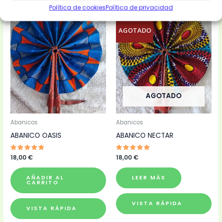
Productos relacionados
Política de cookies
Política de privacidad
AGOTADO
AGOTADO
Abanicos
Abanicos
ABANICO OASIS
ABANICO NECTAR
Valorado
18,00
€
Valorado
18,00
€
con
con
5.00
5.00
de 5
de 5
AÑADIR AL
LEER MÁS
CARRITO
VISTA RÁPIDA
VISTA RÁPIDA