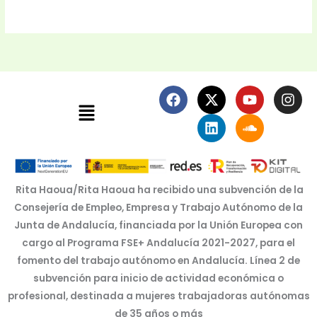
F
X
L
Y
S
I
Menú
a
-
i
o
o
n
c
t
n
u
u
s
e
w
k
t
n
t
b
i
e
u
d
a
o
t
d
b
c
g
o
t
i
e
l
r
k
e
n
o
a
Rita Haoua/Rita Haoua ha recibido una subvención de la
r
u
m
Consejería de Empleo, Empresa y Trabajo Autónomo de la
d
Junta de Andalucía, financiada por la Unión Europea con
cargo al Programa FSE+ Andalucía 2021-2027, para el
fomento del trabajo autónomo en Andalucía. Línea 2 de
subvención para inicio de actividad económica o
profesional, destinada a mujeres trabajadoras autónomas
de 35 años o más