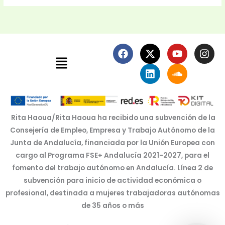
F
X
L
Y
S
I
Menú
a
-
i
o
o
n
c
t
n
u
u
s
e
w
k
t
n
t
b
i
e
u
d
a
o
t
d
b
c
g
o
t
i
e
l
r
k
e
n
o
a
Rita Haoua/Rita Haoua ha recibido una subvención de la
r
u
m
Consejería de Empleo, Empresa y Trabajo Autónomo de la
d
Junta de Andalucía, financiada por la Unión Europea con
cargo al Programa FSE+ Andalucía 2021-2027, para el
fomento del trabajo autónomo en Andalucía. Línea 2 de
subvención para inicio de actividad económica o
profesional, destinada a mujeres trabajadoras autónomas
de 35 años o más