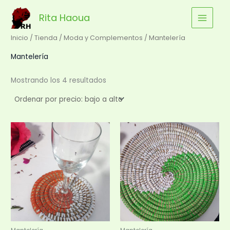
Ordenado
Ir
por
precio:
Rita Haoua
al
bajo
a
contenido
alto
Inicio
/
Tienda
/
Moda y Complementos
/ Mantelería
Mantelería
Mostrando los 4 resultados