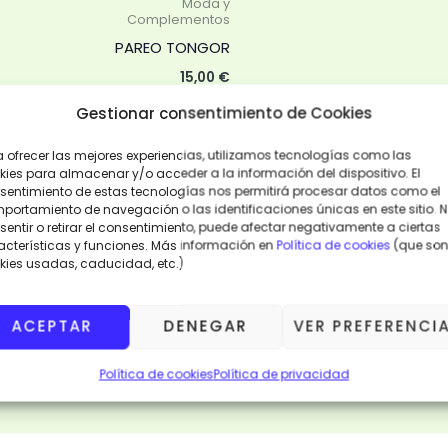
Moda y
Complementos
PAREO TONGOR
15,00
€
Gestionar consentimiento de Cookies
AÑADIR
AL
CARRITO
a ofrecer las mejores experiencias, utilizamos tecnologías como las
kies para almacenar y/o acceder a la información del dispositivo. El
sentimiento de estas tecnologías nos permitirá procesar datos como el
VISTA
portamiento de navegación o las identificaciones únicas en este sitio. 
RÁPIDA
entir o retirar el consentimiento, puede afectar negativamente a ciertas
acterísticas y funciones. Más información en
Política de cookies
(que son
kies usadas, caducidad, etc.)
ACEPTAR
DENEGAR
VER PREFERENCI
Política de cookies
Política de privacidad