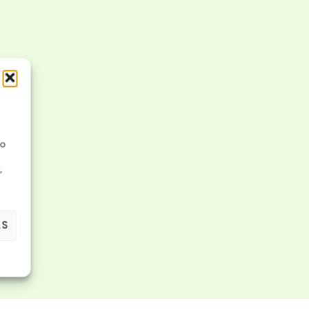
No
,
AS