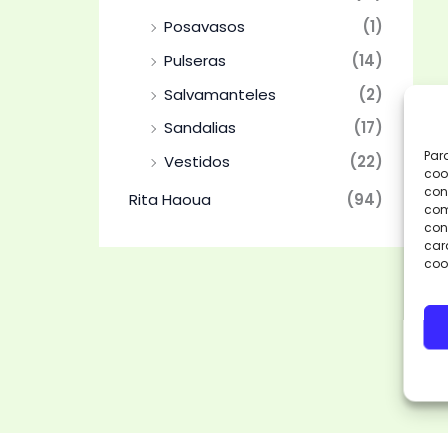
Posavasos
(1)
Pulseras
(14)
Salvamanteles
(2)
Sandalias
(17)
Par
Vestidos
(22)
coo
con
Rita Haoua
(94)
com
cons
car
coo