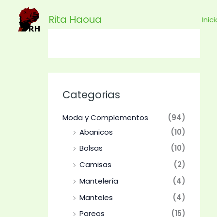
Ir
Rita Haoua
al
Inic
contenido
Categorias
Moda y Complementos
(94)
Abanicos
(10)
Bolsas
(10)
Camisas
(2)
Mantelería
(4)
Manteles
(4)
Pareos
(15)