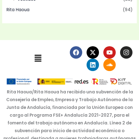
Rita Haoua
(94)
F
X
L
Y
S
I
Menú
a
-
i
o
o
n
c
t
n
u
u
s
e
w
k
t
n
t
b
i
e
u
d
a
o
t
d
b
c
g
o
t
i
e
l
r
k
e
n
o
a
Rita Haoua/Rita Haoua ha recibido una subvención de la
r
u
m
Consejería de Empleo, Empresa y Trabajo Autónomo de la
d
Junta de Andalucía, financiada por la Unión Europea con
cargo al Programa FSE+ Andalucía 2021-2027, para el
fomento del trabajo autónomo en Andalucía. Línea 2 de
subvención para inicio de actividad económica o
profesional, destinada a mujeres trabajadoras autónomas