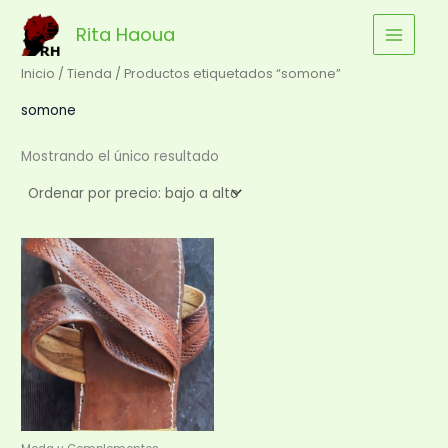
Ir
Rita Haoua
al
contenido
Inicio
/
Tienda
/ Productos etiquetados “somone”
somone
Mostrando el único resultado
Este
producto
tiene
múltiples
variantes.
Las
opciones
se