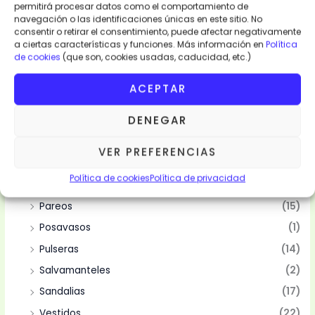
permitirá procesar datos como el comportamiento de
navegación o las identificaciones únicas en este sitio. No
consentir o retirar el consentimiento, puede afectar negativamente
a ciertas características y funciones. Más información en
Política
Categorias
de cookies
(que son, cookies usadas, caducidad, etc.)
Moda y Complementos
(94)
ACEPTAR
Abanicos
(10)
DENEGAR
Bolsas
(10)
Camisas
(2)
VER PREFERENCIAS
Mantelería
(4)
Política de cookies
Política de privacidad
Manteles
(4)
Pareos
(15)
Posavasos
(1)
Pulseras
(14)
Salvamanteles
(2)
Sandalias
(17)
Vestidos
(22)