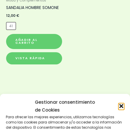
pueden
Moda y Complementos
elegir
SANDALIA HOMBRE SOMONE
en
12,00
€
la
41
página
de
AÑADIR AL
CARRITO
producto
VISTA RÁPIDA
Gestionar consentimiento
de Cookies
Para ofrecer las mejores experiencias, utilizamos tecnologías
como las cookies para almacenar y/o acceder a la información
del dispositivo. El consentimiento de estas tecnologías nos