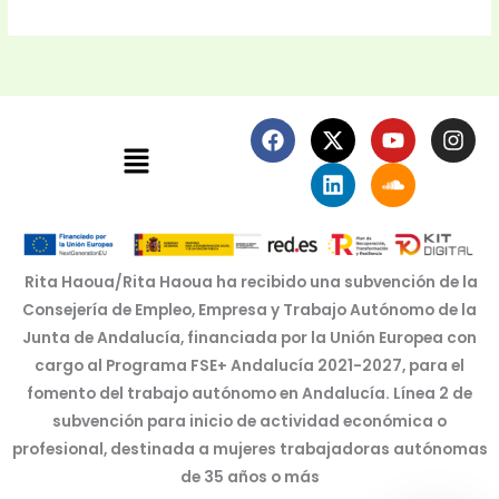
F
X
L
Y
S
I
Menú
a
-
i
o
o
n
c
t
n
u
u
s
e
w
k
t
n
t
b
i
e
u
d
a
o
t
d
b
c
g
o
t
i
e
l
r
k
e
n
o
a
Rita Haoua/Rita Haoua ha recibido una subvención de la
r
u
m
Consejería de Empleo, Empresa y Trabajo Autónomo de la
d
Junta de Andalucía, financiada por la Unión Europea con
cargo al Programa FSE+ Andalucía 2021-2027, para el
fomento del trabajo autónomo en Andalucía. Línea 2 de
subvención para inicio de actividad económica o
profesional, destinada a mujeres trabajadoras autónomas
de 35 años o más