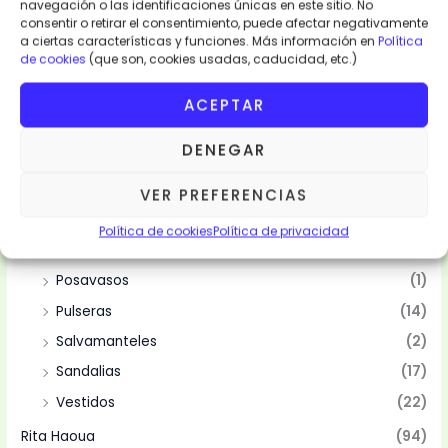
navegación o las identificaciones únicas en este sitio. No
Categorias
consentir o retirar el consentimiento, puede afectar negativamente
a ciertas características y funciones. Más información en
Política
de cookies
(que son, cookies usadas, caducidad, etc.)
Moda y Complementos
(94)
Abanicos
(10)
ACEPTAR
Bolsas
(10)
DENEGAR
Camisas
(2)
Mantelería
(4)
VER PREFERENCIAS
Manteles
(4)
Política de cookies
Política de privacidad
Pareos
(15)
Posavasos
(1)
Pulseras
(14)
Salvamanteles
(2)
Sandalias
(17)
Vestidos
(22)
Rita Haoua
(94)