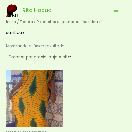
Ir
Rita Haoua
al
contenido
Inicio
/
Tienda
/ Productos etiquetados “saintlouis”
saintlouis
Mostrando el único resultado