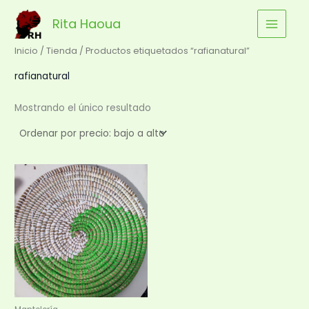
Ir
Rita Haoua
al
contenido
Inicio
/
Tienda
/ Productos etiquetados “rafianatural”
rafianatural
Mostrando el único resultado