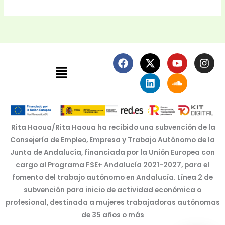
F
X
L
Y
S
I
Menú
a
-
i
o
o
n
c
t
n
u
u
s
e
w
k
t
n
t
b
i
e
u
d
a
o
t
d
b
c
g
o
t
i
e
l
r
k
e
n
o
a
Rita Haoua/Rita Haoua ha recibido una subvención de la
r
u
m
Consejería de Empleo, Empresa y Trabajo Autónomo de la
d
Junta de Andalucía, financiada por la Unión Europea con
cargo al Programa FSE+ Andalucía 2021-2027, para el
fomento del trabajo autónomo en Andalucía. Línea 2 de
subvención para inicio de actividad económica o
profesional, destinada a mujeres trabajadoras autónomas
de 35 años o más