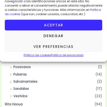
navegación o las identificaciones únicas en este sitio. No
Categorias
consentir o retirar el consentimiento, puede afectar negativamente
a ciertas características y funciones. Más información en
Política
de cookies
(que son, cookies usadas, caducidad, etc.)
Moda y Complementos
(94)
Abanicos
(10)
ACEPTAR
Bolsas
(10)
DENEGAR
Camisas
(2)
Mantelería
(4)
VER PREFERENCIAS
Manteles
(4)
Política de cookies
Política de privacidad
Pareos
(15)
Posavasos
(1)
Pulseras
(14)
Salvamanteles
(2)
Sandalias
(17)
Vestidos
(22)
Rita Haoua
(94)