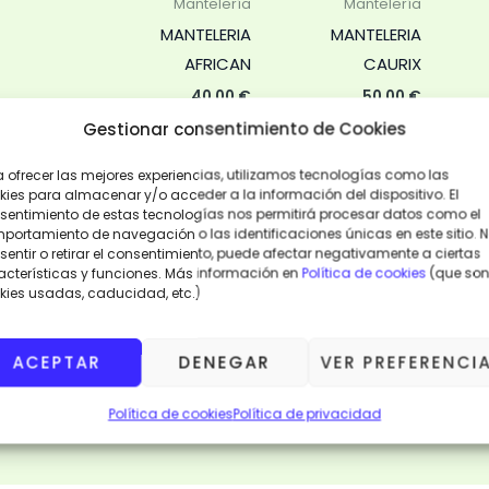
Mantelería
Mantelería
MANTELERIA
MANTELERIA
AFRICAN
CAURIX
40,00
€
50,00
€
Gestionar consentimiento de Cookies
AÑADIR
AÑADIR
AL
AL
CARRITO
CARRITO
a ofrecer las mejores experiencias, utilizamos tecnologías como las
kies para almacenar y/o acceder a la información del dispositivo. El
sentimiento de estas tecnologías nos permitirá procesar datos como el
VISTA
VISTA
portamiento de navegación o las identificaciones únicas en este sitio. 
RÁPIDA
RÁPIDA
entir o retirar el consentimiento, puede afectar negativamente a ciertas
acterísticas y funciones. Más información en
Política de cookies
(que son
kies usadas, caducidad, etc.)
ACEPTAR
DENEGAR
VER PREFERENCI
Política de cookies
Política de privacidad