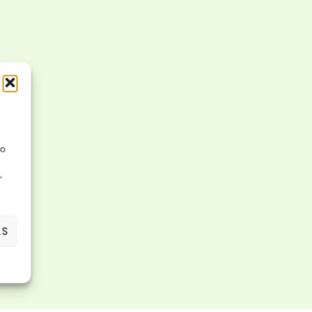
No
,
AS