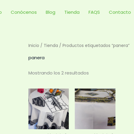
Ordenado
por
precio:
io
Conócenos
Blog
Tienda
FAQS
Contacto
bajo
a
alto
Inicio
/
Tienda
/ Productos etiquetados “panera”
panera
Mostrando los 2 resultados