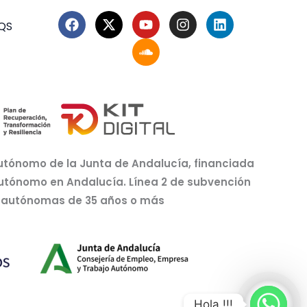
F
X
Y
S
I
L
QS
a
-
o
o
n
i
c
t
u
u
s
n
e
w
t
n
t
k
b
i
u
d
a
e
o
t
b
c
g
d
o
t
e
l
r
i
k
e
o
a
n
r
u
m
d
utónomo de la Junta de Andalucía, financiada
autónomo en Andalucía. Línea 2 de subvención
as autónomas de 35 años o más
Hola !!!