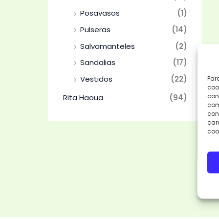
Posavasos
(1)
Pulseras
(14)
Salvamanteles
(2)
Sandalias
(17)
Vestidos
(22)
Par
coo
con
Rita Haoua
(94)
com
cons
car
coo