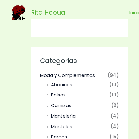
Ir
Rita Haoua
al
Inic
contenido
Categorias
Moda y Complementos
(94)
Abanicos
(10)
Bolsas
(10)
Camisas
(2)
Mantelería
(4)
Manteles
(4)
Pareos
(15)