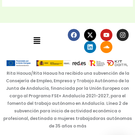
F
X
L
Y
S
I
Menú
a
-
i
o
o
n
c
t
n
u
u
s
e
w
k
t
n
t
b
i
e
u
d
a
o
t
d
b
c
g
o
t
i
e
l
r
k
e
n
o
a
Rita Haoua/Rita Haoua ha recibido una subvención de la
r
u
m
Consejería de Empleo, Empresa y Trabajo Autónomo de la
d
Junta de Andalucía, financiada por la Unión Europea con
cargo al Programa FSE+ Andalucía 2021-2027, para el
fomento del trabajo autónomo en Andalucía. Línea 2 de
subvención para inicio de actividad económica o
profesional, destinada a mujeres trabajadoras autónomas
de 35 años o más