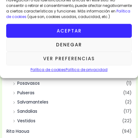
navegación o las identificaciones únicas en este sitio. No
Categorias
consentir o retirar el consentimiento, puede afectar negativamente
a ciertas características y funciones. Más información en
Política
de cookies
(que son, cookies usadas, caducidad, etc.)
Moda y Complementos
(94)
Abanicos
(10)
ACEPTAR
Bolsas
(10)
DENEGAR
Camisas
(2)
Mantelería
(4)
VER PREFERENCIAS
Manteles
(4)
Política de cookies
Política de privacidad
Pareos
(15)
Posavasos
(1)
Pulseras
(14)
Salvamanteles
(2)
Sandalias
(17)
Vestidos
(22)
Rita Haoua
(94)