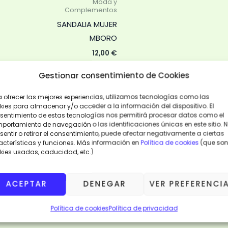
Moda y
Complementos
opciones
SANDALIA MUJER
se
MBORO
pueden
elegir
12,00
€
en
40
Gestionar consentimiento de Cookies
la
página
a ofrecer las mejores experiencias, utilizamos tecnologías como las
AÑADIR
AL
kies para almacenar y/o acceder a la información del dispositivo. El
de
CARRITO
sentimiento de estas tecnologías nos permitirá procesar datos como el
producto
portamiento de navegación o las identificaciones únicas en este sitio. 
entir o retirar el consentimiento, puede afectar negativamente a ciertas
VISTA
acterísticas y funciones. Más información en
Política de cookies
(que son
RÁPIDA
kies usadas, caducidad, etc.)
ACEPTAR
DENEGAR
VER PREFERENCI
Política de cookies
Política de privacidad