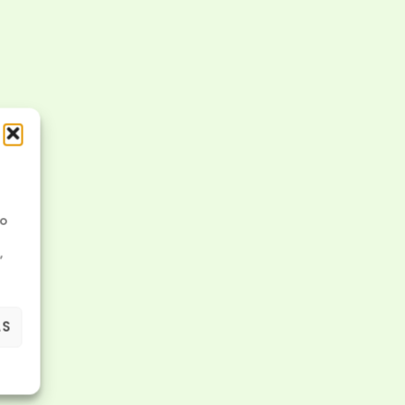
No
,
AS