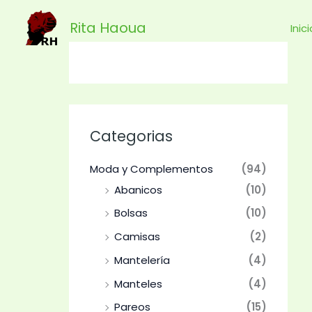
Ir
Rita Haoua
al
Inic
contenido
Categorias
Moda y Complementos
(94)
Abanicos
(10)
Bolsas
(10)
Camisas
(2)
Mantelería
(4)
Manteles
(4)
Pareos
(15)