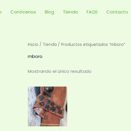
io
Conócenos
Blog
Tienda
FAQS
Contacto
Inicio
/
Tienda
/ Productos etiquetados “mboro”
mboro
Mostrando el único resultado
Este
producto
tiene
múltiples
variantes.
Las