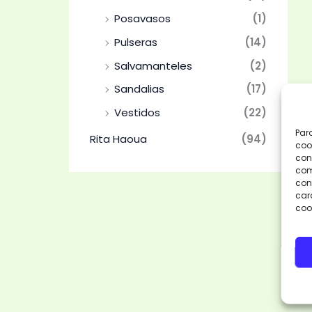
Posavasos
(1)
Pulseras
(14)
Salvamanteles
(2)
Sandalias
(17)
Vestidos
(22)
Par
Rita Haoua
(94)
coo
con
com
cons
car
coo