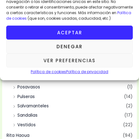
navegación o las identificaciones únicas en este sitio. No
Categorias
consentir o retirar el consentimiento, puede afectar negativamente
a ciertas características y funciones. Más información en
Política
de cookies
(que son, cookies usadas, caducidad, etc.)
Moda y Complementos
(94)
Abanicos
(10)
ACEPTAR
Bolsas
(10)
DENEGAR
Camisas
(2)
Mantelería
(4)
VER PREFERENCIAS
Manteles
(4)
Política de cookies
Política de privacidad
Pareos
(15)
Posavasos
(1)
Pulseras
(14)
Salvamanteles
(2)
Sandalias
(17)
Vestidos
(22)
Rita Haoua
(94)