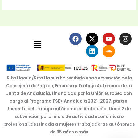
F
X
L
Y
S
I
Menú
a
-
i
o
o
n
c
t
n
u
u
s
e
w
k
t
n
t
b
i
e
u
d
a
o
t
d
b
c
g
o
t
i
e
l
r
k
e
n
o
a
Rita Haoua/Rita Haoua ha recibido una subvención de la
r
u
m
Consejería de Empleo, Empresa y Trabajo Autónomo de la
d
Junta de Andalucía, financiada por la Unión Europea con
cargo al Programa FSE+ Andalucía 2021-2027, para el
fomento del trabajo autónomo en Andalucía. Línea 2 de
subvención para inicio de actividad económica o
profesional, destinada a mujeres trabajadoras autónomas
de 35 años o más