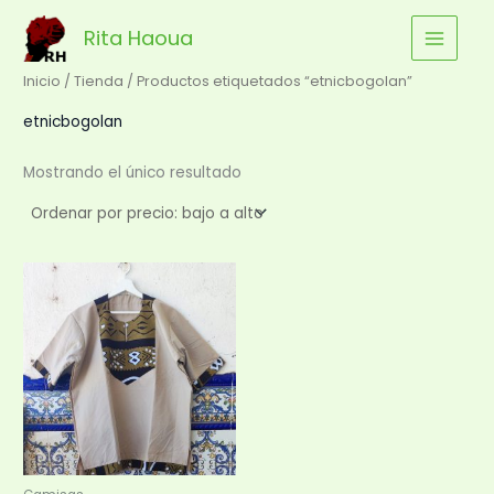
Ir
Rita Haoua
al
contenido
Inicio
/
Tienda
/ Productos etiquetados “etnicbogolan”
etnicbogolan
Mostrando el único resultado