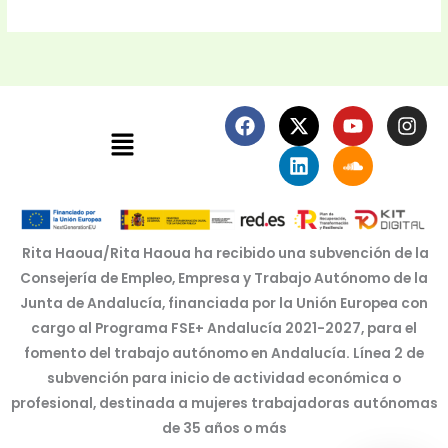
F
X
L
Y
S
I
Menú
a
-
i
o
o
n
c
t
n
u
u
s
e
w
k
t
n
t
b
i
e
u
d
a
o
t
d
b
c
g
o
t
i
e
l
r
k
e
n
o
a
Rita Haoua/Rita Haoua ha recibido una subvención de la
r
u
m
Consejería de Empleo, Empresa y Trabajo Autónomo de la
d
Junta de Andalucía, financiada por la Unión Europea con
cargo al Programa FSE+ Andalucía 2021-2027, para el
fomento del trabajo autónomo en Andalucía. Línea 2 de
subvención para inicio de actividad económica o
profesional, destinada a mujeres trabajadoras autónomas
de 35 años o más