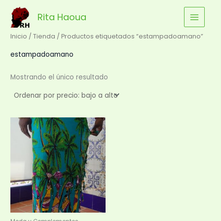
Ir
Rita Haoua
al
contenido
Inicio
/
Tienda
/ Productos etiquetados “estampadoamano”
estampadoamano
Mostrando el único resultado