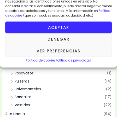
navegación o las identificaciones únicas en este sitio. No
Categorias
consentir o retirar el consentimiento, puede afectar negativamente
a ciertas características y funciones. Más información en
Política
de cookies
(que son, cookies usadas, caducidad, etc.)
Moda y Complementos
(94)
Abanicos
(10)
ACEPTAR
Bolsas
(10)
DENEGAR
Camisas
(2)
Mantelería
(4)
VER PREFERENCIAS
Manteles
(4)
Política de cookies
Política de privacidad
Pareos
(15)
Posavasos
(1)
Pulseras
(14)
Salvamanteles
(2)
Sandalias
(17)
Vestidos
(22)
Rita Haoua
(94)