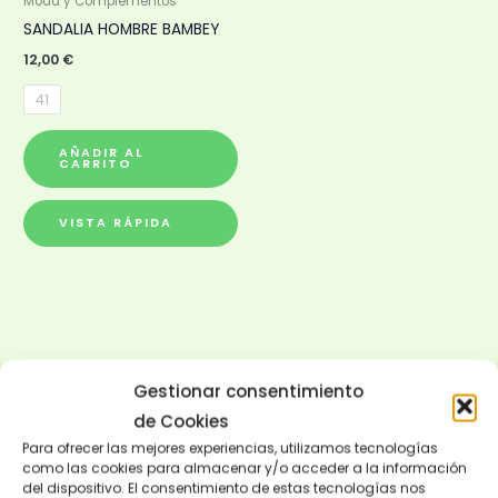
pueden
Moda y Complementos
elegir
SANDALIA HOMBRE BAMBEY
en
12,00
€
la
41
página
de
AÑADIR AL
CARRITO
producto
VISTA RÁPIDA
Gestionar consentimiento
de Cookies
Para ofrecer las mejores experiencias, utilizamos tecnologías
como las cookies para almacenar y/o acceder a la información
del dispositivo. El consentimiento de estas tecnologías nos