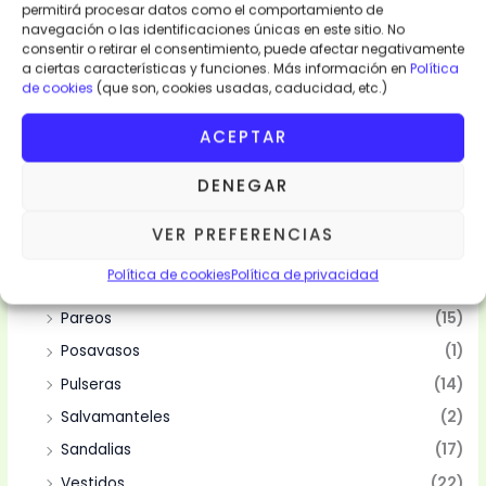
permitirá procesar datos como el comportamiento de
navegación o las identificaciones únicas en este sitio. No
consentir o retirar el consentimiento, puede afectar negativamente
a ciertas características y funciones. Más información en
Política
Categorias
de cookies
(que son, cookies usadas, caducidad, etc.)
Moda y Complementos
(94)
ACEPTAR
Abanicos
(10)
DENEGAR
Bolsas
(10)
Camisas
(2)
VER PREFERENCIAS
Mantelería
(4)
Política de cookies
Política de privacidad
Manteles
(4)
Pareos
(15)
Posavasos
(1)
Pulseras
(14)
Salvamanteles
(2)
Sandalias
(17)
Vestidos
(22)