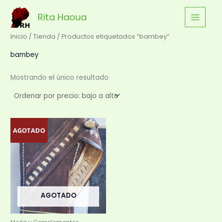
Ir
Rita Haoua
al
contenido
Inicio
/
Tienda
/ Productos etiquetados “bambey”
bambey
Mostrando el único resultado
Este
AGOTADO
producto
tiene
múltiples
variantes.
Las
AGOTADO
opciones
se