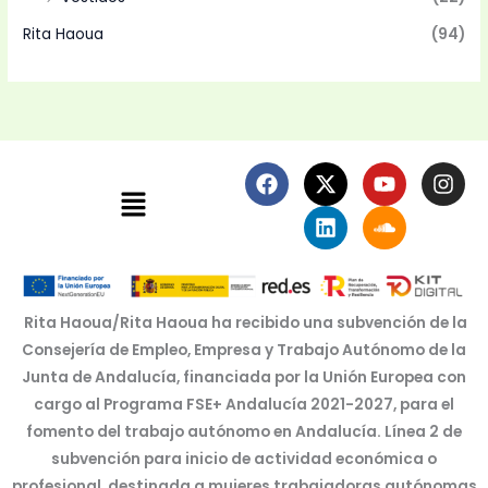
Rita Haoua
(94)
F
X
L
Y
S
I
Menú
a
-
i
o
o
n
c
t
n
u
u
s
e
w
k
t
n
t
b
i
e
u
d
a
o
t
d
b
c
g
o
t
i
e
l
r
k
e
n
o
a
Rita Haoua/Rita Haoua ha recibido una subvención de la
r
u
m
Consejería de Empleo, Empresa y Trabajo Autónomo de la
d
Junta de Andalucía, financiada por la Unión Europea con
cargo al Programa FSE+ Andalucía 2021-2027, para el
fomento del trabajo autónomo en Andalucía. Línea 2 de
subvención para inicio de actividad económica o
profesional, destinada a mujeres trabajadoras autónomas