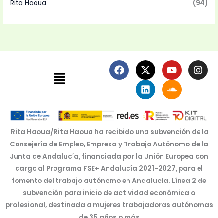
Rita Haoua
(94)
F
X
L
Y
S
I
Menú
a
-
i
o
o
n
c
t
n
u
u
s
e
w
k
t
n
t
b
i
e
u
d
a
o
t
d
b
c
g
o
t
i
e
l
r
k
e
n
o
a
Rita Haoua/Rita Haoua ha recibido una subvención de la
r
u
m
Consejería de Empleo, Empresa y Trabajo Autónomo de la
d
Junta de Andalucía, financiada por la Unión Europea con
cargo al Programa FSE+ Andalucía 2021-2027, para el
fomento del trabajo autónomo en Andalucía. Línea 2 de
subvención para inicio de actividad económica o
profesional, destinada a mujeres trabajadoras autónomas
de 35 años o más