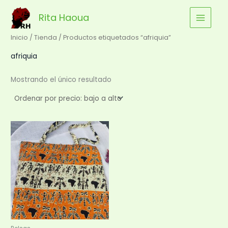
Ir
Rita Haoua
al
contenido
Inicio
/
Tienda
/ Productos etiquetados “afriquia”
afriquia
Mostrando el único resultado