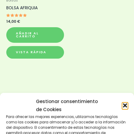
Bolsas
BOLSA AFRIQUIA
Valorado
14,00
€
con
5.00
de 5
AÑADIR AL
CARRITO
VISTA RÁPIDA
Gestionar consentimiento
de Cookies
Para ofrecer las mejores experiencias, utilizamos tecnologías
como las cookies para almacenar y/o acceder a la información
del dispositivo. El consentimiento de estas tecnologías nos
permitirá procesar datos como el comportamiento de