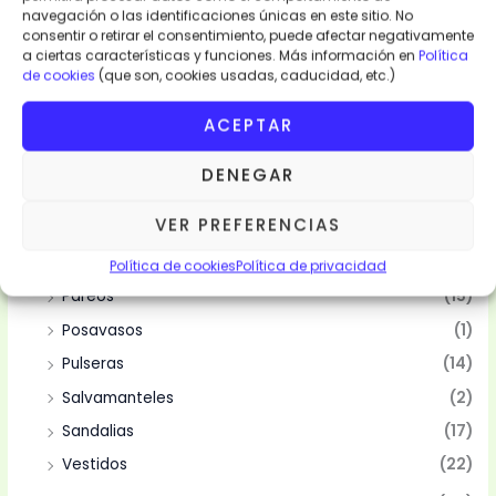
navegación o las identificaciones únicas en este sitio. No
consentir o retirar el consentimiento, puede afectar negativamente
Categorias
a ciertas características y funciones. Más información en
Política
de cookies
(que son, cookies usadas, caducidad, etc.)
Moda y Complementos
(94)
ACEPTAR
Abanicos
(10)
Bolsas
(10)
DENEGAR
Camisas
(2)
VER PREFERENCIAS
Mantelería
(4)
Manteles
(4)
Política de cookies
Política de privacidad
Pareos
(15)
Posavasos
(1)
Pulseras
(14)
Salvamanteles
(2)
Sandalias
(17)
Vestidos
(22)