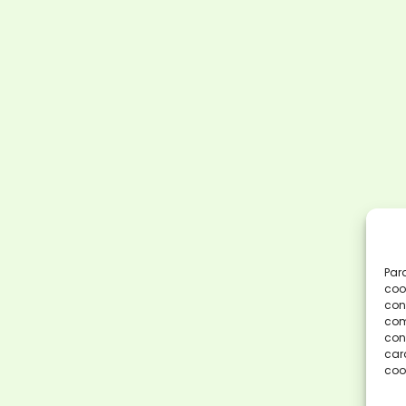
Par
coo
con
com
cons
car
coo