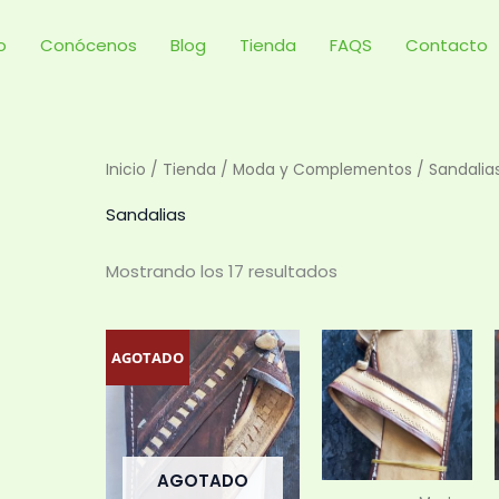
Ordenado
por
precio:
io
Conócenos
Blog
Tienda
FAQS
Contacto
bajo
a
alto
Inicio
/
Tienda
/
Moda y Complementos
/ Sandalia
Sandalias
Mostrando los 17 resultados
Este
Est
AGOTADO
producto
pr
tiene
tie
múltiples
múl
variantes.
var
AGOTADO
Las
Las