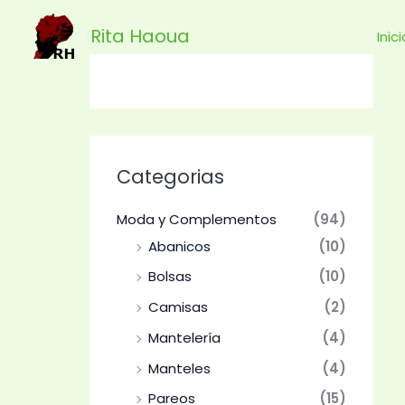
Ir
Rita Haoua
al
Inic
contenido
Categorias
Moda y Complementos
(94)
Abanicos
(10)
Bolsas
(10)
Camisas
(2)
Mantelería
(4)
Manteles
(4)
Pareos
(15)