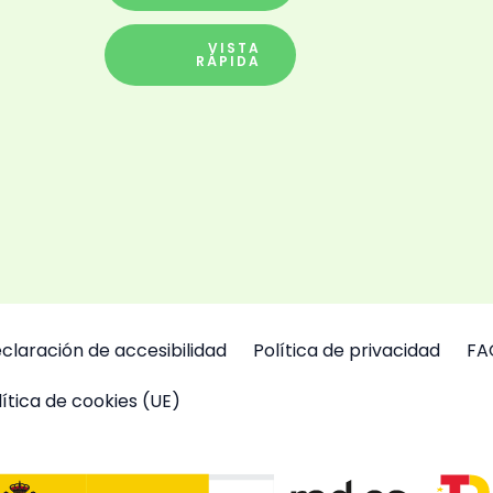
de
producto
VISTA
RÁPIDA
claración de accesibilidad
Política de privacidad
FA
lítica de cookies (UE)