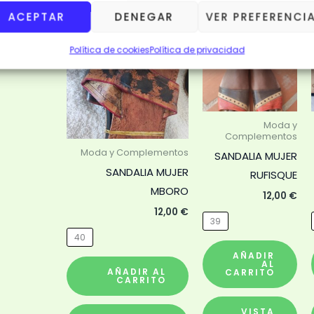
ACEPTAR
DENEGAR
VER PREFERENCI
Este
Est
producto
pr
Política de cookies
Política de privacidad
tiene
tie
múltiples
múl
variantes.
var
Las
Las
Moda y
Complementos
opciones
op
Moda y Complementos
SANDALIA MUJER
se
se
SANDALIA MUJER
RUFISQUE
pueden
pu
MBORO
elegir
ele
12,00
€
12,00
€
en
en
39
la
la
40
página
pá
AÑADIR
AL
de
de
AÑADIR AL
CARRITO
CARRITO
producto
pr
VISTA