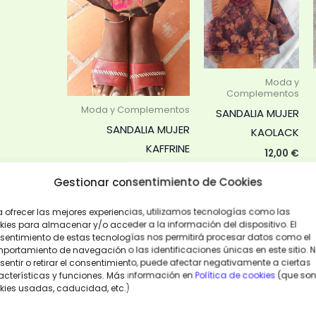
producto
pr
tiene
tie
múltiples
múl
variantes.
var
Las
Las
Moda y
Complementos
opciones
op
Moda y Complementos
SANDALIA MUJER
se
se
SANDALIA MUJER
KAOLACK
pueden
pu
KAFFRINE
elegir
ele
12,00
€
12,00
€
en
en
38
Gestionar consentimiento de Cookies
la
la
38
40
página
pá
a ofrecer las mejores experiencias, utilizamos tecnologías como las
AÑADIR
AL
kies para almacenar y/o acceder a la información del dispositivo. El
de
de
SELECCIONAR
CARRITO
sentimiento de estas tecnologías nos permitirá procesar datos como el
OPCIONES
producto
pr
portamiento de navegación o las identificaciones únicas en este sitio. 
entir o retirar el consentimiento, puede afectar negativamente a ciertas
VISTA
acterísticas y funciones. Más información en
Política de cookies
(que son
VISTA
RÁPIDA
RÁPIDA
kies usadas, caducidad, etc.)